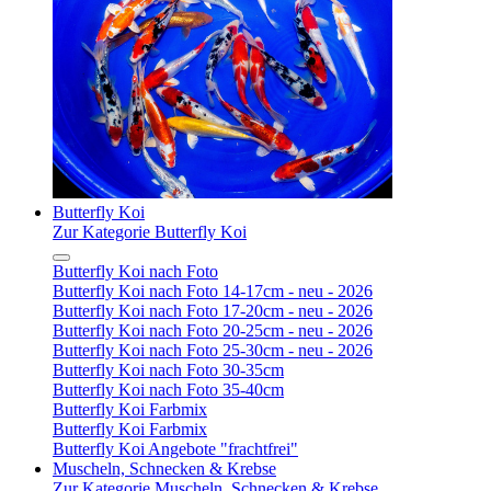
Butterfly Koi
Zur Kategorie Butterfly Koi
Butterfly Koi nach Foto
Butterfly Koi nach Foto 14-17cm - neu - 2026
Butterfly Koi nach Foto 17-20cm - neu - 2026
Butterfly Koi nach Foto 20-25cm - neu - 2026
Butterfly Koi nach Foto 25-30cm - neu - 2026
Butterfly Koi nach Foto 30-35cm
Butterfly Koi nach Foto 35-40cm
Butterfly Koi Farbmix
Butterfly Koi Farbmix
Butterfly Koi Angebote "frachtfrei"
Muscheln, Schnecken & Krebse
Zur Kategorie Muscheln, Schnecken & Krebse