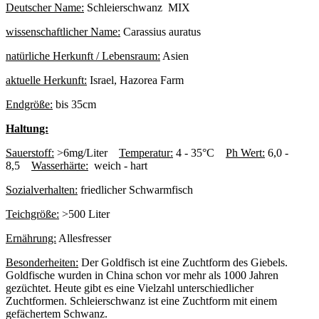
Deutscher Name:
Schleierschwanz MIX
wissenschaftlicher Name:
Carassius auratus
natürliche Herkunft / Lebensraum:
Asien
aktuelle Herkunft:
Israel, Hazorea Farm
Endgröße:
bis 35cm
Haltung:
Sauerstoff:
>6mg/Liter
Temperatur:
4 - 35°C
Ph Wert:
6,0 -
8,5
Wasserhärte:
weich - hart
Sozialverhalten:
friedlicher Schwarmfisch
Teichgröße:
>500 Liter
Ernährung:
Allesfresser
Besonderheiten:
Der Goldfisch ist eine Zuchtform des Giebels.
Goldfische wurden in China schon vor mehr als 1000 Jahren
gezüchtet. Heute gibt es eine Vielzahl unterschiedlicher
Zuchtformen. Schleierschwanz ist eine Zuchtform mit einem
gefächertem Schwanz.