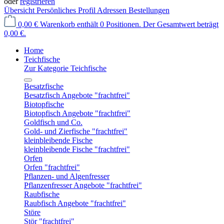
oder
registrieren
Übersicht
Persönliches Profil
Adressen
Bestellungen
0,00 €
Warenkorb enthält 0 Positionen. Der Gesamtwert beträgt
0,00 €.
Home
Teichfische
Zur Kategorie Teichfische
Besatzfische
Besatzfisch Angebote "frachtfrei"
Biotopfische
Biotopfisch Angebote "frachtfrei"
Goldfisch und Co.
Gold- und Zierfische "frachtfrei"
kleinbleibende Fische
kleinbleibende Fische "frachtfrei"
Orfen
Orfen "frachtfrei"
Pflanzen- und Algenfresser
Pflanzenfresser Angebote "frachtfrei"
Raubfische
Raubfisch Angebote "frachtfrei"
Störe
Stör "frachtfrei"