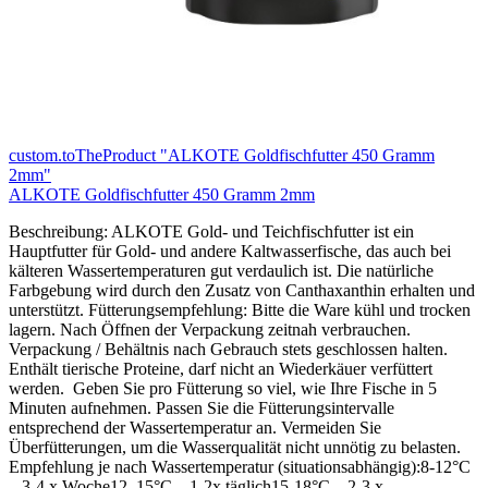
custom.toTheProduct "ALKOTE Goldfischfutter 450 Gramm
2mm"
ALKOTE Goldfischfutter 450 Gramm 2mm
Beschreibung: ALKOTE Gold- und Teichfischfutter ist ein
Hauptfutter für Gold- und andere Kaltwasserfische, das auch bei
kälteren Wassertemperaturen gut verdaulich ist. Die natürliche
Farbgebung wird durch den Zusatz von Canthaxanthin erhalten und
unterstützt. Fütterungsempfehlung: Bitte die Ware kühl und trocken
lagern. Nach Öffnen der Verpackung zeitnah verbrauchen.
Verpackung / Behältnis nach Gebrauch stets geschlossen halten.
Enthält tierische Proteine, darf nicht an Wiederkäuer verfüttert
werden. Geben Sie pro Fütterung so viel, wie Ihre Fische in 5
Minuten aufnehmen. Passen Sie die Fütterungsintervalle
entsprechend der Wassertemperatur an. Vermeiden Sie
Überfütterungen, um die Wasserqualität nicht unnötig zu belasten.
Empfehlung je nach Wassertemperatur (situationsabhängig):8-12°C
– 3-4 x Woche12–15°C – 1-2x täglich15-18°C – 2-3 x