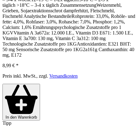
täglich >18°C – 3-4 x täglich ZusammensetzungWeizenmehl,
Grieben, Sojaextraktionsschrot dampferhitzt, Fleischmehl,
Fischmehl Analytische BestandteileRohprotein: 33,0%, Rohöle- und
fette: 4,0%, Rohfaser: 3,0%, Rohasche: 7,0%, Phosphor: 1,2%,
Calcium: 1,6% Ernährungspsychologische Zusatzstoffe pro 1
KGVVitamin A 3a672a: 12.000 I.E., Vitamin D3 E671: 1.500 I.E.,
Vitamin E 3a700: 130 mg, Vitamin C 3a312: 100 mg
Technologische Zusatzstoffe pro 1KGAntioxidantien: E321 BHT:
50 mg Sensorische Zusatzstoffe pro 1KG2a161g Canthaxanthin: 40
mg, E172
8,99 €
*
Preis inkl. MwSt., zzgl.
Versandkosten
In den Warenkorb
Tipp