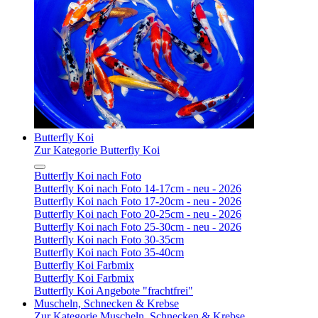
Butterfly Koi
Zur Kategorie Butterfly Koi
Butterfly Koi nach Foto
Butterfly Koi nach Foto 14-17cm - neu - 2026
Butterfly Koi nach Foto 17-20cm - neu - 2026
Butterfly Koi nach Foto 20-25cm - neu - 2026
Butterfly Koi nach Foto 25-30cm - neu - 2026
Butterfly Koi nach Foto 30-35cm
Butterfly Koi nach Foto 35-40cm
Butterfly Koi Farbmix
Butterfly Koi Farbmix
Butterfly Koi Angebote "frachtfrei"
Muscheln, Schnecken & Krebse
Zur Kategorie Muscheln, Schnecken & Krebse