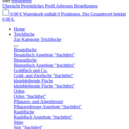
oder
registrieren
Übersicht
Persönliches Profil
Adressen
Bestellungen
0,00 €
Warenkorb enthält 0 Positionen. Der Gesamtwert beträgt
0,00 €.
Home
Teichfische
Zur Kategorie Teichfische
Besatzfische
Besatzfisch Angebote "frachtfrei"
Biotopfische
Biotopfisch Angebote "frachtfrei"
Goldfisch und Co.
Gold- und Zierfische "frachtfrei"
kleinbleibende Fische
kleinbleibende Fische "frachtfrei"
Orfen
Orfen "frachtfrei"
Pflanzen- und Algenfresser
Pflanzenfresser Angebote "frachtfrei"
Raubfische
Raubfisch Angebote "frachtfrei"
Störe
Stör "frachtfrei"