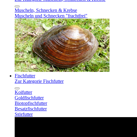
Muscheln, Schnecken & Krebse
Muscheln und Schnecken "frachtfrei"
Fischfutter
Zur Kategorie Fischfutter
Koifutter
Goldfischfutter
Biotopfischfutter
Besatzfischfutter
Störfutter