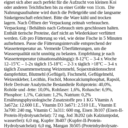
eignet sich aber auch perfekt für die Aufzucht von kleinen Koi
oder anderen Teichfischen bis zu einer Größe von 11cm. Die
Nahrungsaufnahme wird durch die Pelletgröße und die langsame
Sinkeigenschaft erleichtert. Bitte die Ware kühl und trocken
lagern. Nach Öffnen der Verpackung zeitnah verbrauchen.
Verpackung / Behältnis nach Gebrauch stets geschlossen halten.
Enthält tierische Proteine, darf nicht an Wiederkäuer verfüttert
werden. Gib pro Fütterung so viel, wie deine Fische in 5 Minuten
aufnehmen. Passe die Fütterungsintervalle entsprechend der
Wassertemperatur an. Vermeide Überfütterungen, um die
Wasserqualität nicht unnötig zu belasten. Empfehlung je nach
Wassertemperatur (situationsabhängig): 8-12°C – 3-4 x Woche
12–15°C – 1-2x täglich 15-18°C – 2-3 x täglich >18°C – 3-4 x
täglich Zusammensetzung Weizenmehl, Sojaextraktionsschrot
dampferhitzt, Blutmehl (Geflügel), Fischmehl, Geflügelmehl,
Weizenkleber, Lecithin, Fischöl, Monocalciumphosphat, Rapsöl,
Hefe Derivate Analytische Bestandteile Rohprotein: 40,0%,
Rohöle und -fette: 10,0%, Rohfaser: 1,6%, Rohasche: 6,9%,
Phosphor: 1,1%, Calcium: 1,2%, Natrium: 0,2%
Ernährungsphysiologische Zusatzstoffe pro 1 KG Vitamin A
3a672a: 12.600 I.E., Vitamin D3 3a671: 2.510 I.E., Vitamin E
3a700: 240 mg, Vitamin C 3a311: 600 mg, Eisen 3b107 (Eisen-II-
Protein-Hydrolysatchelat): 72 mg, Jod 3b202 (als Kalziumjodat,
wasserfrei): 6,0 mg, Kupfer 3b407 (Kupfer-II-Protein-
Hydrolysatchelat): 6,0 mg, Mangan 3b505 (Proteinhydrolysate-