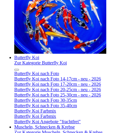
Butterfly Koi
Zur Kategorie Butterfly Koi
Butterfly Koi nach Foto
Butterfly Koi nach Foto 14-17cm - neu - 2026
Butterfly Koi nach Foto 17-20cm - neu - 2026
Butterfly Koi nach Foto 20-25cm - neu - 2026
Butterfly Koi nach Foto 25-30cm - neu - 2026
Butterfly Koi nach Foto 30-35cm
Butterfly Koi nach Foto 35-40cm
Butterfly Koi Farbmix
Butterfly Koi Farbmix
Butterfly Koi Angebote "frachtfrei"
Muscheln, Schnecken & Krebse
Zur Kategorie Muscheln, Schnecken & Krebse