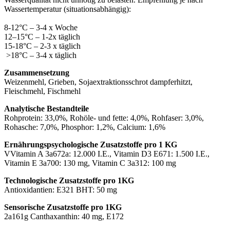
Wassertemperatur (situationsabhängig):
8-12°C – 3-4 x Woche
12–15°C – 1-2x täglich
15-18°C – 2-3 x täglich
>18°C – 3-4 x täglich
Zusammensetzung
Weizenmehl, Grieben, Sojaextraktionsschrot dampferhitzt,
Fleischmehl, Fischmehl
Analytische Bestandteile
Rohprotein: 33,0%, Rohöle- und fette: 4,0%, Rohfaser: 3,0%,
Rohasche: 7,0%, Phosphor: 1,2%, Calcium: 1,6%
Ernährungspsychologische Zusatzstoffe pro 1 KG
VVitamin A 3a672a: 12.000 I.E., Vitamin D3 E671: 1.500 I.E.,
Vitamin E 3a700: 130 mg, Vitamin C 3a312: 100 mg
Technologische Zusatzstoffe pro 1KG
Antioxidantien: E321 BHT: 50 mg
Sensorische Zusatzstoffe pro 1KG
2a161g Canthaxanthin: 40 mg, E172