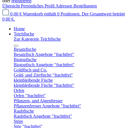
oder
registrieren
Übersicht
Persönliches Profil
Adressen
Bestellungen
0,00 €
Warenkorb enthält 0 Positionen. Der Gesamtwert beträgt
0,00 €.
Home
Teichfische
Zur Kategorie Teichfische
Besatzfische
Besatzfisch Angebote "frachtfrei"
Biotopfische
Biotopfisch Angebote "frachtfrei"
Goldfisch und Co.
Gold- und Zierfische "frachtfrei"
kleinbleibende Fische
kleinbleibende Fische "frachtfrei"
Orfen
Orfen "frachtfrei"
Pflanzen- und Algenfresser
Pflanzenfresser Angebote "frachtfrei"
Raubfische
Raubfisch Angebote "frachtfrei"
Störe
Stör "frachtfrei"