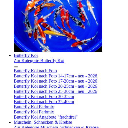
Butterfly Koi
Zur Kategorie Butterfly Koi
Butterfly Koi nach Foto
Butterfly Koi nach Foto 14-17cm - neu - 2026
Butterfly Koi nach Foto 17-20cm - neu - 2026
Butterfly Koi nach Foto 20-25cm - neu - 2026
Butterfly Koi nach Foto 25-30cm - neu - 2026
Butterfly Koi nach Foto 30-35cm
Butterfly Koi nach Foto 35-40cm
Butterfly Koi Farbmix
Butterfly Koi Farbmix
Butterfly Koi Angebote "frachtfrei"
Muscheln, Schnecken & Krebse
Zur Kategorie Muscheln, Schnecken & Krebse