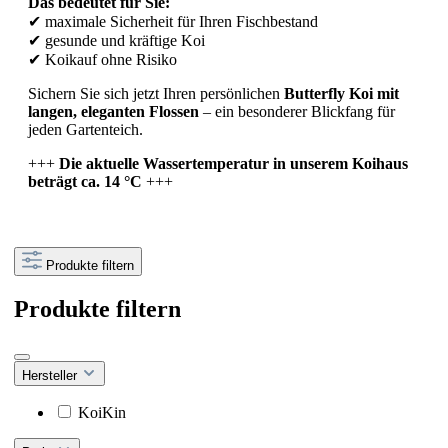
Das
bedeutet
für
Sie:
✔
maximale
Sicherheit
für
Ihren
Fischbestand
✔
gesunde
und
kräftige
Koi
✔
Koikauf
ohne
Risiko
Sichern
Sie
sich
jetzt
Ihren
persönlichen
Butterfly
Koi
mit
langen,
eleganten
Flossen
–
ein
besonderer
Blickfang
für
jeden
Gartenteich.
+++
Die
aktuelle
Wassertemperatur
in
unserem
Koihaus
beträgt
ca.
14 °
C
+++
Produkte filtern
Produkte filtern
Hersteller
KoiKin