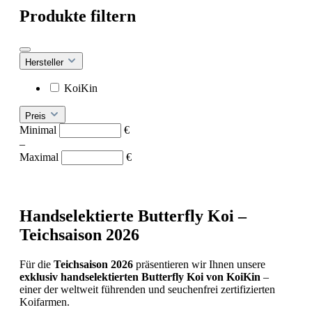
Produkte filtern
Hersteller
KoiKin
Preis
Minimal
€
–
Maximal
€
Handselektierte
Butterfly
Koi –
Teichsaison
2026
Für
die
Teichsaison
2026
präsentieren
wir
Ihnen
unsere
exklusiv
handselektierten
Butterfly
Koi
von
KoiKin
–
einer
der
weltweit
führenden
und
seuchenfrei
zertifizierten
Koifarmen.