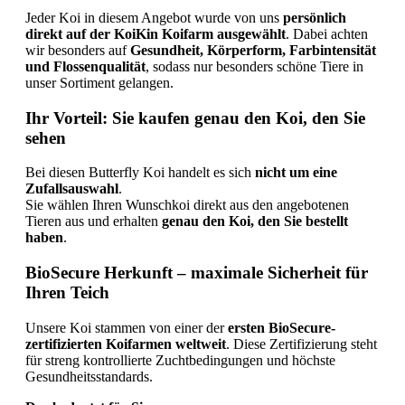
Jeder
Koi
in
diesem
Angebot
wurde
von
uns
persönlich
direkt
auf
der
KoiKin
Koifarm
ausgewählt
.
Dabei
achten
wir
besonders
auf
Gesundheit,
Körperform,
Farbintensität
und
Flossenqualität
,
sodass
nur
besonders
schöne
Tiere
in
unser
Sortiment
gelangen.
Ihr
Vorteil:
Sie
kaufen
genau
den
Koi,
den
Sie
sehen
Bei
diesen
Butterfly
Koi
handelt
es
sich
nicht
um
eine
Zufallsauswahl
.
Sie
wählen
Ihren
Wunschkoi
direkt
aus
den
angebotenen
Tieren
aus
und
erhalten
genau
den
Koi,
den
Sie
bestellt
haben
.
BioSecure
Herkunft –
maximale
Sicherheit
für
Ihren
Teich
Unsere
Koi
stammen
von
einer
der
ersten
BioSecure-
zertifizierten
Koifarmen
weltweit
.
Diese
Zertifizierung
steht
für
streng
kontrollierte
Zuchtbedingungen
und
höchste
Gesundheitsstandards.