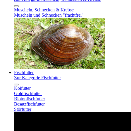
Muscheln, Schnecken & Krebse
Muscheln und Schnecken "frachtfrei"
Fischfutter
Zur Kategorie Fischfutter
Koifutter
Goldfischfutter
Biotopfischfutter
Besatzfischfutter
Störfutter