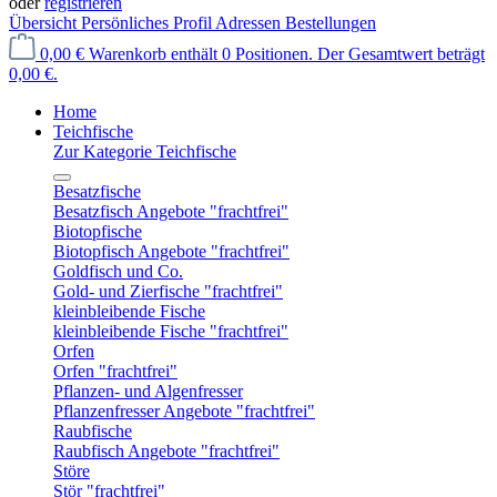
oder
registrieren
Übersicht
Persönliches Profil
Adressen
Bestellungen
0,00 €
Warenkorb enthält 0 Positionen. Der Gesamtwert beträgt
0,00 €.
Home
Teichfische
Zur Kategorie Teichfische
Besatzfische
Besatzfisch Angebote "frachtfrei"
Biotopfische
Biotopfisch Angebote "frachtfrei"
Goldfisch und Co.
Gold- und Zierfische "frachtfrei"
kleinbleibende Fische
kleinbleibende Fische "frachtfrei"
Orfen
Orfen "frachtfrei"
Pflanzen- und Algenfresser
Pflanzenfresser Angebote "frachtfrei"
Raubfische
Raubfisch Angebote "frachtfrei"
Störe
Stör "frachtfrei"