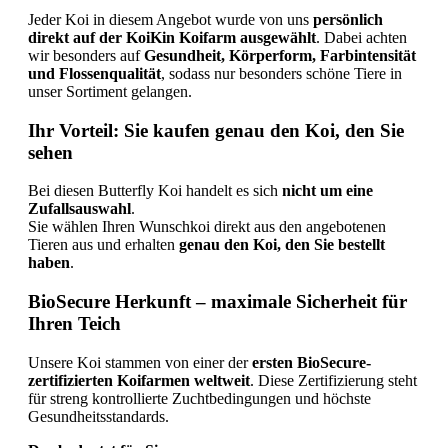
Jeder
Koi
in
diesem
Angebot
wurde
von
uns
persönlich
direkt
auf
der
KoiKin
Koifarm
ausgewählt
.
Dabei
achten
wir
besonders
auf
Gesundheit,
Körperform,
Farbintensität
und
Flossenqualität
,
sodass
nur
besonders
schöne
Tiere
in
unser
Sortiment
gelangen.
Ihr
Vorteil:
Sie
kaufen
genau
den
Koi,
den
Sie
sehen
Bei
diesen
Butterfly
Koi
handelt
es
sich
nicht
um
eine
Zufallsauswahl
.
Sie
wählen
Ihren
Wunschkoi
direkt
aus
den
angebotenen
Tieren
aus
und
erhalten
genau
den
Koi,
den
Sie
bestellt
haben
.
BioSecure
Herkunft –
maximale
Sicherheit
für
Ihren
Teich
Unsere
Koi
stammen
von
einer
der
ersten
BioSecure-
zertifizierten
Koifarmen
weltweit
.
Diese
Zertifizierung
steht
für
streng
kontrollierte
Zuchtbedingungen
und
höchste
Gesundheitsstandards.