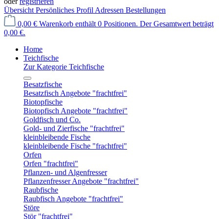
oder
registrieren
Übersicht
Persönliches Profil
Adressen
Bestellungen
0,00 €
Warenkorb enthält 0 Positionen. Der Gesamtwert beträgt
0,00 €.
Home
Teichfische
Zur Kategorie Teichfische
Besatzfische
Besatzfisch Angebote "frachtfrei"
Biotopfische
Biotopfisch Angebote "frachtfrei"
Goldfisch und Co.
Gold- und Zierfische "frachtfrei"
kleinbleibende Fische
kleinbleibende Fische "frachtfrei"
Orfen
Orfen "frachtfrei"
Pflanzen- und Algenfresser
Pflanzenfresser Angebote "frachtfrei"
Raubfische
Raubfisch Angebote "frachtfrei"
Störe
Stör "frachtfrei"