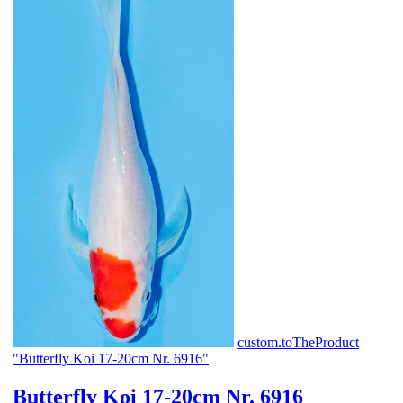
custom.toTheProduct
"Butterfly Koi 17-20cm Nr. 6916"
Butterfly Koi 17-20cm Nr. 6916