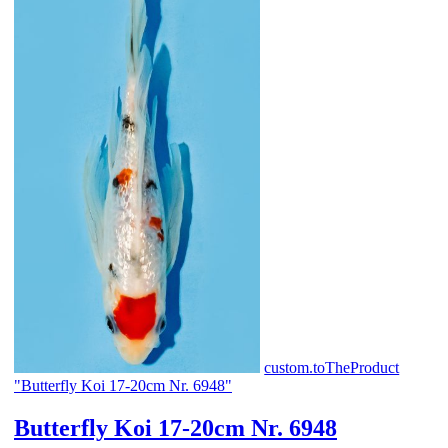
custom.toTheProduct
"Butterfly Koi 17-20cm Nr. 6948"
Butterfly Koi 17-20cm Nr. 6948