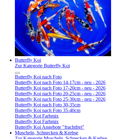
Butterfly Koi
Zur Kategorie Butterfly Koi
Butterfly Koi nach Foto
Butterfly Koi nach Foto 14-17cm - neu - 2026
Butterfly Koi nach Foto 17-20cm - neu - 2026
Butterfly Koi nach Foto 20-25cm - neu - 2026
Butterfly Koi nach Foto 25-30cm - neu - 2026
Butterfly Koi nach Foto 30-35cm
Butterfly Koi nach Foto 35-40cm
Butterfly Koi Farbmix
Butterfly Koi Farbmix
Butterfly Koi Angebote "frachtfrei"
Muscheln, Schnecken & Krebse
Zur Kategorie Muscheln, Schnecken & Krebse