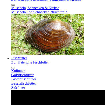
Muscheln, Schnecken & Krebse
Muscheln und Schnecken "frachtfrei"
Fischfutter
Zur Kategorie Fischfutter
Koifutter
Goldfischfutter
Biotopfischfutter
Besatzfischfutter
Störfutter