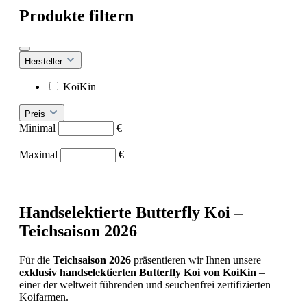
Produkte filtern
Hersteller
KoiKin
Preis
Minimal
€
–
Maximal
€
Handselektierte
Butterfly
Koi –
Teichsaison
2026
Für
die
Teichsaison
2026
präsentieren
wir
Ihnen
unsere
exklusiv
handselektierten
Butterfly
Koi
von
KoiKin
–
einer
der
weltweit
führenden
und
seuchenfrei
zertifizierten
Koifarmen.