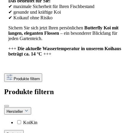
Das
bedeutet
für
Sie:
✔
maximale
Sicherheit
für
Ihren
Fischbestand
✔
gesunde
und
kräftige
Koi
✔
Koikauf
ohne
Risiko
Sichern
Sie
sich
jetzt
Ihren
persönlichen
Butterfly
Koi
mit
langen,
eleganten
Flossen
–
ein
besonderer
Blickfang
für
jeden
Gartenteich.
+++
Die
aktuelle
Wassertemperatur
in
unserem
Koihaus
beträgt
ca.
14 °
C
+++
Produkte filtern
Produkte filtern
Hersteller
KoiKin