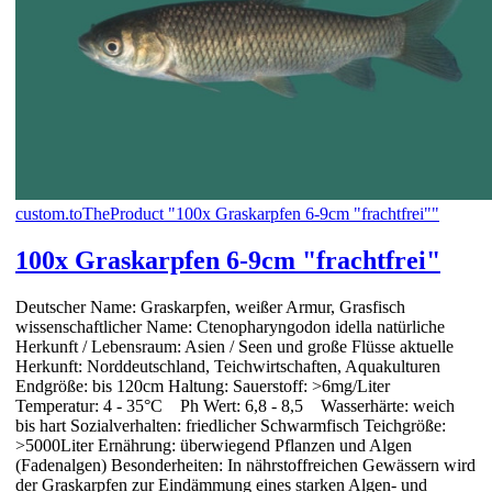
custom.toTheProduct "100x Graskarpfen 6-9cm "frachtfrei""
100x Graskarpfen 6-9cm "frachtfrei"
Deutscher Name: Graskarpfen, weißer Armur, Grasfisch
wissenschaftlicher Name: Ctenopharyngodon idella natürliche
Herkunft / Lebensraum: Asien / Seen und große Flüsse aktuelle
Herkunft: Norddeutschland, Teichwirtschaften, Aquakulturen
Endgröße: bis 120cm Haltung: Sauerstoff: >6mg/Liter
Temperatur: 4 - 35°C Ph Wert: 6,8 - 8,5 Wasserhärte: weich
bis hart Sozialverhalten: friedlicher Schwarmfisch Teichgröße:
>5000Liter Ernährung: überwiegend Pflanzen und Algen
(Fadenalgen) Besonderheiten: In nährstoffreichen Gewässern wird
der Graskarpfen zur Eindämmung eines starken Algen- und