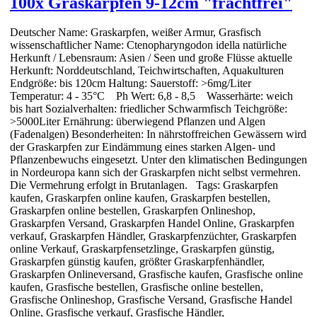
100x Graskarpfen 9-12cm "frachtfrei"
Deutscher Name: Graskarpfen, weißer Armur, Grasfisch
wissenschaftlicher Name: Ctenopharyngodon idella natürliche
Herkunft / Lebensraum: Asien / Seen und große Flüsse aktuelle
Herkunft: Norddeutschland, Teichwirtschaften, Aquakulturen
Endgröße: bis 120cm Haltung: Sauerstoff: >6mg/Liter
Temperatur: 4 - 35°C Ph Wert: 6,8 - 8,5 Wasserhärte: weich
bis hart Sozialverhalten: friedlicher Schwarmfisch Teichgröße:
>5000Liter Ernährung: überwiegend Pflanzen und Algen
(Fadenalgen) Besonderheiten: In nährstoffreichen Gewässern wird
der Graskarpfen zur Eindämmung eines starken Algen- und
Pflanzenbewuchs eingesetzt. Unter den klimatischen Bedingungen
in Nordeuropa kann sich der Graskarpfen nicht selbst vermehren.
Die Vermehrung erfolgt in Brutanlagen. Tags: Graskarpfen
kaufen, Graskarpfen online kaufen, Graskarpfen bestellen,
Graskarpfen online bestellen, Graskarpfen Onlineshop,
Graskarpfen Versand, Graskarpfen Handel Online, Graskarpfen
verkauf, Graskarpfen Händler, Graskarpfenzüchter, Graskarpfen
online Verkauf, Graskarpfensetzlinge, Graskarpfen günstig,
Graskarpfen günstig kaufen, größter Graskarpfenhändler,
Graskarpfen Onlineversand, Grasfische kaufen, Grasfische online
kaufen, Grasfische bestellen, Grasfische online bestellen,
Grasfische Onlineshop, Grasfische Versand, Grasfische Handel
Online, Grasfische verkauf, Grasfische Händler,