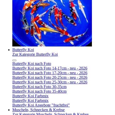
Butterfly Koi
Zur Kategorie Butterfly Koi
Butterfly Koi nach Foto
Butterfly Koi nach Foto 14-17cm - neu - 2026
Butterfly Koi nach Foto 17-20cm - neu - 2026
Butterfly Koi nach Foto 20-25cm - neu - 2026
Butterfly Koi nach Foto 25-30cm - neu - 2026
Butterfly Koi nach Foto 30-35cm
Butterfly Koi nach Foto 35-40cm
Butterfly Koi Farbmix
Butterfly Koi Farbmix
Butterfly Koi Angebote "frachtfrei"
Muscheln, Schnecken & Krebse
Zur Kategorie Muscheln, Schnecken & Krebse