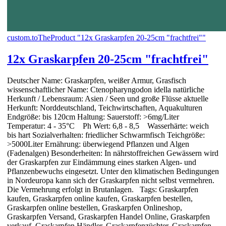
custom.toTheProduct "12x Graskarpfen 20-25cm "frachtfrei""
12x Graskarpfen 20-25cm "frachtfrei"
Deutscher Name: Graskarpfen, weißer Armur, Grasfisch
wissenschaftlicher Name: Ctenopharyngodon idella natürliche
Herkunft / Lebensraum: Asien / Seen und große Flüsse aktuelle
Herkunft: Norddeutschland, Teichwirtschaften, Aquakulturen
Endgröße: bis 120cm Haltung: Sauerstoff: >6mg/Liter
Temperatur: 4 - 35°C Ph Wert: 6,8 - 8,5 Wasserhärte: weich
bis hart Sozialverhalten: friedlicher Schwarmfisch Teichgröße:
>5000Liter Ernährung: überwiegend Pflanzen und Algen
(Fadenalgen) Besonderheiten: In nährstoffreichen Gewässern wird
der Graskarpfen zur Eindämmung eines starken Algen- und
Pflanzenbewuchs eingesetzt. Unter den klimatischen Bedingungen
in Nordeuropa kann sich der Graskarpfen nicht selbst vermehren.
Die Vermehrung erfolgt in Brutanlagen. Tags: Graskarpfen
kaufen, Graskarpfen online kaufen, Graskarpfen bestellen,
Graskarpfen online bestellen, Graskarpfen Onlineshop,
Graskarpfen Versand, Graskarpfen Handel Online, Graskarpfen
verkauf, Graskarpfen Händler, Graskarpfenzüchter, Graskarpfen