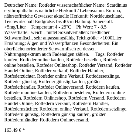
Deutscher Name: Rotfeder wissenschaftlicher Name: Scardinius
erythrophthalmus natürliche Herkunft / Lebensraum: Europa,
nährstoffreiche Gewässer aktuelle Herkunft: Norddeutschland,
Teichwirtschaft Endgröße: bis 40cm Haltung: Sauerstoff:
>5mg/Liter Temperatur: 4 - 25°C Ph Wert: 7 - 8,5
Wasserhärte: weich - mittel Sozialverhalten: friedlicher
Schwarmfisch, sehr anpassungsfähig Teichgröße: >1000Liter
Ernährung: Algen und Wasserpflanzen Besonderheiten: Ein
oberflächenorientierter Schwarmfisch zu dessen
Nahrungsspektrum auch Fadenalgen zählen. Tags: Rotfeder
kaufen, Rotfeder online kaufen, Rotfeder bestellen, Rotfeder
online bestellen, Rotfeder Onlineshop, Rotfeder Versand, Rotfeder
Handel Online, Rotfeder verkauf, Rotfeder Händler,
Rotfederzüchter, Rotfeder online Verkauf, Rotfedersetzlinge,
Rotfeder günstig, Rotfeder günstig kaufen, größter
Rotfederhändler, Rotfeder Onlineversand, Rotfedern kaufen,
Rotfedern online kaufen, Rotfedern bestellen, Rotfedern online
bestellen, Rotfedern Onlineshop, Rotfedern Versand, Rotfedern
Handel Online, Rotfedern verkauf, Rotfedern Händler,
Rotfedernzüchter, Rotfedern online Verkauf, Rotfedernsetzlinge,
Rotfedern günstig, Rotfedern günstig kaufen, größter
Rotfedernhändler, Rotfedern Onlineversand,
163,49 €
*