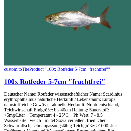
custom.toTheProduct "100x Rotfeder 5-7cm "frachtfrei""
100x Rotfeder 5-7cm "frachtfrei"
Deutscher Name: Rotfeder wissenschaftlicher Name: Scardinius
erythrophthalmus natürliche Herkunft / Lebensraum: Europa,
nährstoffreiche Gewässer aktuelle Herkunft: Norddeutschland,
Teichwirtschaft Endgröße: bis 40cm Haltung: Sauerstoff:
>5mg/Liter Temperatur: 4 - 25°C Ph Wert: 7 - 8,5
Wasserhärte: weich - mittel Sozialverhalten: friedlicher
Schwarmfisch, sehr anpassungsfähig Teichgröße: >1000Liter
Ernährung: Algen und Wasserpflanzen Besonderheiten: Ein