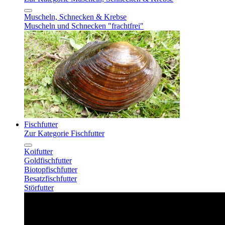
Muscheln, Schnecken & Krebse
Muscheln und Schnecken "frachtfrei"
Fischfutter
Zur Kategorie Fischfutter
Koifutter
Goldfischfutter
Biotopfischfutter
Besatzfischfutter
Störfutter