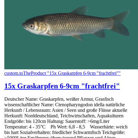
custom.toTheProduct "15x Graskarpfen 6-9cm "frachtfrei""
15x Graskarpfen 6-9cm "frachtfrei"
Deutscher Name: Graskarpfen, weißer Armur, Grasfisch
wissenschaftlicher Name: Ctenopharyngodon idella natürliche
Herkunft / Lebensraum: Asien / Seen und große Flüsse aktuelle
Herkunft: Norddeutschland, Teichwirtschaften, Aquakulturen
Endgröße: bis 120cm Haltung: Sauerstoff: >6mg/Liter
Temperatur: 4 - 35°C Ph Wert: 6,8 - 8,5 Wasserhärte: weich
bis hart Sozialverhalten: friedlicher Schwarmfisch Teichgröße:
>5000Liter Ernährung: überwiegend Pflanzen und Algen