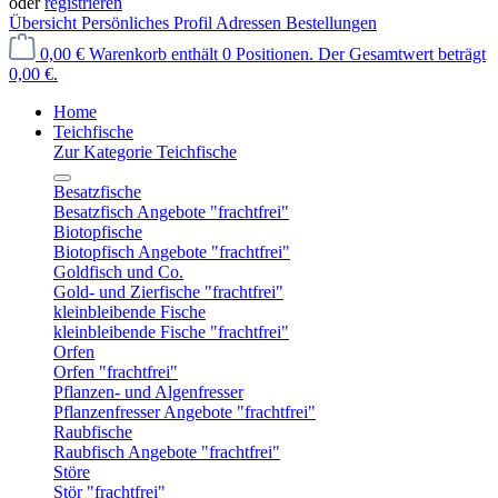
oder
registrieren
Übersicht
Persönliches Profil
Adressen
Bestellungen
0,00 €
Warenkorb enthält 0 Positionen. Der Gesamtwert beträgt
0,00 €.
Home
Teichfische
Zur Kategorie Teichfische
Besatzfische
Besatzfisch Angebote "frachtfrei"
Biotopfische
Biotopfisch Angebote "frachtfrei"
Goldfisch und Co.
Gold- und Zierfische "frachtfrei"
kleinbleibende Fische
kleinbleibende Fische "frachtfrei"
Orfen
Orfen "frachtfrei"
Pflanzen- und Algenfresser
Pflanzenfresser Angebote "frachtfrei"
Raubfische
Raubfisch Angebote "frachtfrei"
Störe
Stör "frachtfrei"