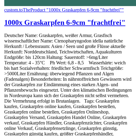
custom.toTheProduct "1000x Graskarpfen 6-9cm "frachtfrei""
1000x Graskarpfen 6-9cm "frachtfrei"
Deutscher Name: Graskarpfen, weißer Armur, Grasfisch
wissenschaftlicher Name: Ctenopharyngodon idella natürliche
Herkunft / Lebensraum: Asien / Seen und große Flüsse aktuelle
Herkunft: Norddeutschland, Teichwirtschaften, Aquakulturen
Endgröße: bis 120cm Haltung: Sauerstoff: >6mg/Liter
Temperatur: 4 - 35°C Ph Wert: 6,8 - 8,5 Wasserhärte: weich
bis hart Sozialverhalten: friedlicher Schwarmfisch Teichgröße:
>5000Liter Ernährung: überwiegend Pflanzen und Algen
(Fadenalgen) Besonderheiten: In nährstoffreichen Gewässern wird
der Graskarpfen zur Eindämmung eines starken Algen- und
Pflanzenbewuchs eingesetzt. Unter den klimatischen Bedingungen
in Nordeuropa kann sich der Graskarpfen nicht selbst vermehren.
Die Vermehrung erfolgt in Brutanlagen. Tags: Graskarpfen
kaufen, Graskarpfen online kaufen, Graskarpfen bestellen,
Graskarpfen online bestellen, Graskarpfen Onlineshop,
Graskarpfen Versand, Graskarpfen Handel Online, Graskarpfen
verkauf, Graskarpfen Händler, Graskarpfenzüchter, Graskarpfen
online Verkauf, Graskarpfensetzlinge, Graskarpfen günstig,
Graskarpfen günstig kaufen, größter Graskarpfenhändler,