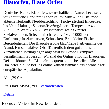
Blauorfen, Blaue Orfen
Deutscher Name: Blauorfe wissenschaftlicher Name: Leuciscus
idus natürliche Herkunft / Lebensraum: Mittel- und Osteuropa
aktuelle Herkunft: Norddeutschland, Teichwirtschaft Endgröße:
bis 80cm Haltung: Sauerstoff: >6mg/Liter Temperatur: 4 -
25°C Ph Wert: 7 - 8,5 Wasserhärte: weich - mittel
Sozialverhalten: Schwarmfisch Teichgröße: >1000Liter
Ernährung: Insektenlarven, Schnecken, Brut, kleine Fische
Besonderheiten: Die Blauorfe ist die blau/graue Farbvariante des
Aland. Ein sehr aktiver Oberflächenfisch dern gut an unsere
klimatischen Bedingungen angepasst ist. Große Exemplare
verhalten sich räuberisch. Wir sind der Online Shop für Blauorfen.
Bei uns können Sie Blauorfen bequem online bestellen. Alle
Blauorfen die Sie bei uns online kaufen stammen aus nachhaltiger
europäischer Aquakultur.
Ab
1,29 €
*
Preis inkl. MwSt., zzgl.
Versandkosten
Details
Exklusive Vorteile im Newsletter sichern