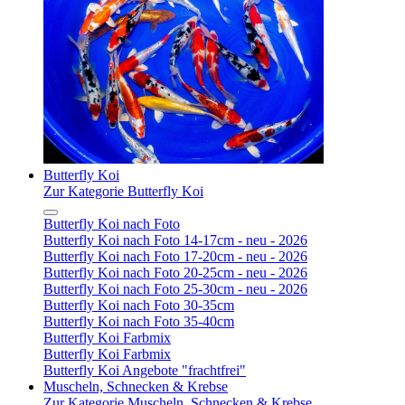
Butterfly Koi
Zur Kategorie Butterfly Koi
Butterfly Koi nach Foto
Butterfly Koi nach Foto 14-17cm - neu - 2026
Butterfly Koi nach Foto 17-20cm - neu - 2026
Butterfly Koi nach Foto 20-25cm - neu - 2026
Butterfly Koi nach Foto 25-30cm - neu - 2026
Butterfly Koi nach Foto 30-35cm
Butterfly Koi nach Foto 35-40cm
Butterfly Koi Farbmix
Butterfly Koi Farbmix
Butterfly Koi Angebote "frachtfrei"
Muscheln, Schnecken & Krebse
Zur Kategorie Muscheln, Schnecken & Krebse