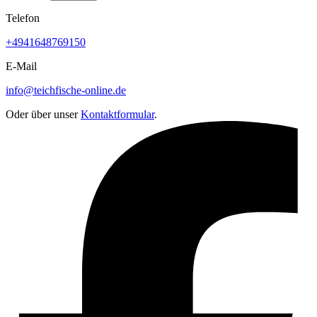
Telefon
+4941648769150
E-Mail
info@teichfische-online.de
Oder über unser
Kontaktformular
.