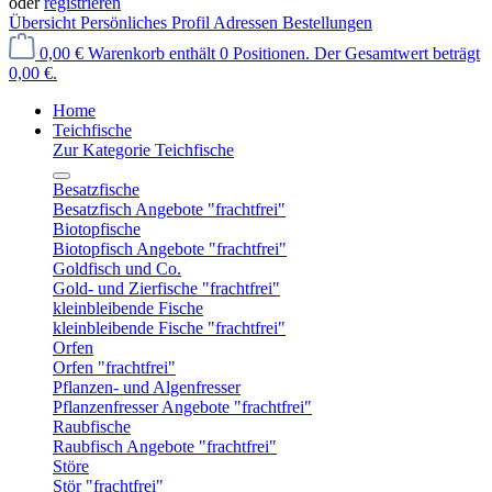
oder
registrieren
Übersicht
Persönliches Profil
Adressen
Bestellungen
0,00 €
Warenkorb enthält 0 Positionen. Der Gesamtwert beträgt
0,00 €.
Home
Teichfische
Zur Kategorie Teichfische
Besatzfische
Besatzfisch Angebote "frachtfrei"
Biotopfische
Biotopfisch Angebote "frachtfrei"
Goldfisch und Co.
Gold- und Zierfische "frachtfrei"
kleinbleibende Fische
kleinbleibende Fische "frachtfrei"
Orfen
Orfen "frachtfrei"
Pflanzen- und Algenfresser
Pflanzenfresser Angebote "frachtfrei"
Raubfische
Raubfisch Angebote "frachtfrei"
Störe
Stör "frachtfrei"