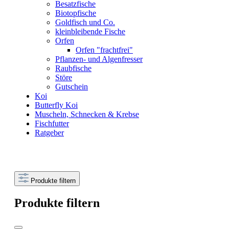
Besatzfische
Biotopfische
Goldfisch und Co.
kleinbleibende Fische
Orfen
Orfen "frachtfrei"
Pflanzen- und Algenfresser
Raubfische
Störe
Gutschein
Koi
Butterfly Koi
Muscheln, Schnecken & Krebse
Fischfutter
Ratgeber
Produkte filtern
Produkte filtern