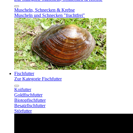
Muscheln, Schnecken & Krebse
Muscheln und Schnecken "frachtfrei"
Fischfutter
Zur Kategorie Fischfutter
Koifutter
Goldfischfutter
Biotopfischfutter
Besatzfischfutter
Störfutter