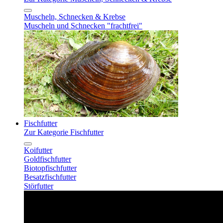
Muscheln, Schnecken & Krebse
Muscheln und Schnecken "frachtfrei"
Fischfutter
Zur Kategorie Fischfutter
Koifutter
Goldfischfutter
Biotopfischfutter
Besatzfischfutter
Störfutter