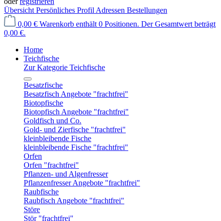
oder
registrieren
Übersicht
Persönliches Profil
Adressen
Bestellungen
0,00 €
Warenkorb enthält 0 Positionen. Der Gesamtwert beträgt
0,00 €.
Home
Teichfische
Zur Kategorie Teichfische
Besatzfische
Besatzfisch Angebote "frachtfrei"
Biotopfische
Biotopfisch Angebote "frachtfrei"
Goldfisch und Co.
Gold- und Zierfische "frachtfrei"
kleinbleibende Fische
kleinbleibende Fische "frachtfrei"
Orfen
Orfen "frachtfrei"
Pflanzen- und Algenfresser
Pflanzenfresser Angebote "frachtfrei"
Raubfische
Raubfisch Angebote "frachtfrei"
Störe
Stör "frachtfrei"