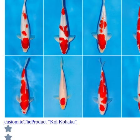
custom.toTheProduct "Koi Kohaku"