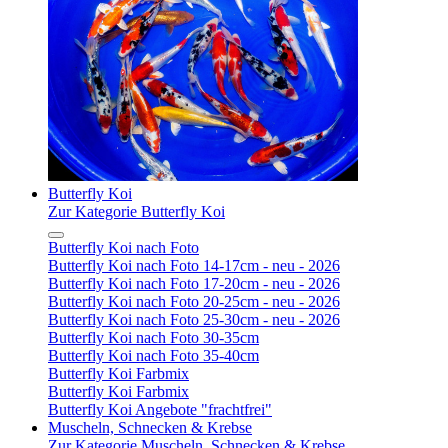
Butterfly Koi
Zur Kategorie Butterfly Koi
Butterfly Koi nach Foto
Butterfly Koi nach Foto 14-17cm - neu - 2026
Butterfly Koi nach Foto 17-20cm - neu - 2026
Butterfly Koi nach Foto 20-25cm - neu - 2026
Butterfly Koi nach Foto 25-30cm - neu - 2026
Butterfly Koi nach Foto 30-35cm
Butterfly Koi nach Foto 35-40cm
Butterfly Koi Farbmix
Butterfly Koi Farbmix
Butterfly Koi Angebote "frachtfrei"
Muscheln, Schnecken & Krebse
Zur Kategorie Muscheln, Schnecken & Krebse