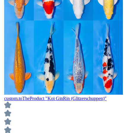
custom.toTheProduct "Koi GinRin (Glitzerschuppen)"