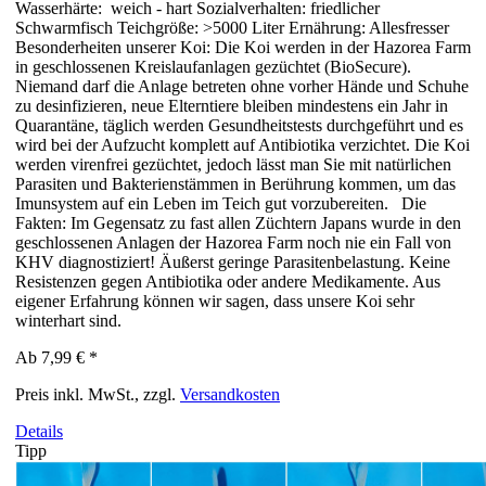
Wasserhärte: weich - hart Sozialverhalten: friedlicher
Schwarmfisch Teichgröße: >5000 Liter Ernährung: Allesfresser
Besonderheiten unserer Koi: Die Koi werden in der Hazorea Farm
in geschlossenen Kreislaufanlagen gezüchtet (BioSecure).
Niemand darf die Anlage betreten ohne vorher Hände und Schuhe
zu desinfizieren, neue Elterntiere bleiben mindestens ein Jahr in
Quarantäne, täglich werden Gesundheitstests durchgeführt und es
wird bei der Aufzucht komplett auf Antibiotika verzichtet. Die Koi
werden virenfrei gezüchtet, jedoch lässt man Sie mit natürlichen
Parasiten und Bakterienstämmen in Berührung kommen, um das
Imunsystem auf ein Leben im Teich gut vorzubereiten. Die
Fakten: Im Gegensatz zu fast allen Züchtern Japans wurde in den
geschlossenen Anlagen der Hazorea Farm noch nie ein Fall von
KHV diagnostiziert! Äußerst geringe Parasitenbelastung. Keine
Resistenzen gegen Antibiotika oder andere Medikamente. Aus
eigener Erfahrung können wir sagen, dass unsere Koi sehr
winterhart sind.
Ab
7,99 €
*
Preis inkl. MwSt., zzgl.
Versandkosten
Details
Tipp