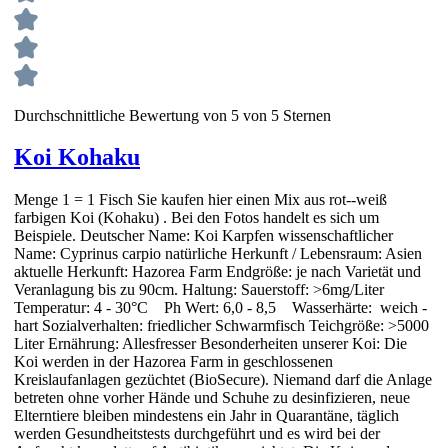
Durchschnittliche Bewertung von 5 von 5 Sternen
Koi Kohaku
Menge 1 = 1 Fisch Sie kaufen hier einen Mix aus rot--weiß
farbigen Koi (Kohaku) . Bei den Fotos handelt es sich um
Beispiele. Deutscher Name: Koi Karpfen wissenschaftlicher
Name: Cyprinus carpio natürliche Herkunft / Lebensraum: Asien
aktuelle Herkunft: Hazorea Farm Endgröße: je nach Varietät und
Veranlagung bis zu 90cm. Haltung: Sauerstoff: >6mg/Liter
Temperatur: 4 - 30°C Ph Wert: 6,0 - 8,5 Wasserhärte: weich -
hart Sozialverhalten: friedlicher Schwarmfisch Teichgröße: >5000
Liter Ernährung: Allesfresser Besonderheiten unserer Koi: Die
Koi werden in der Hazorea Farm in geschlossenen
Kreislaufanlagen gezüchtet (BioSecure). Niemand darf die Anlage
betreten ohne vorher Hände und Schuhe zu desinfizieren, neue
Elterntiere bleiben mindestens ein Jahr in Quarantäne, täglich
werden Gesundheitstests durchgeführt und es wird bei der