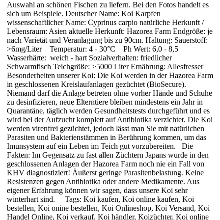
Auswahl an schönen Fischen zu liefern. Bei den Fotos handelt es
sich um Beispiele. Deutscher Name: Koi Karpfen
wissenschaftlicher Name: Cyprinus carpio natürliche Herkunft /
Lebensraum: Asien aktuelle Herkunft: Hazorea Farm Endgröße: je
nach Varietät und Veranlagung bis zu 90cm. Haltung: Sauerstoff:
>6mg/Liter Temperatur: 4 - 30°C Ph Wert: 6,0 - 8,5
Wasserhärte: weich - hart Sozialverhalten: friedlicher
Schwarmfisch Teichgröße: >5000 Liter Ernährung: Allesfresser
Besonderheiten unserer Koi: Die Koi werden in der Hazorea Farm
in geschlossenen Kreislaufanlagen gezüchtet (BioSecure).
Niemand darf die Anlage betreten ohne vorher Hände und Schuhe
zu desinfizieren, neue Elterntiere bleiben mindestens ein Jahr in
Quarantäne, täglich werden Gesundheitstests durchgeführt und es
wird bei der Aufzucht komplett auf Antibiotika verzichtet. Die Koi
werden virenfrei gezüchtet, jedoch lässt man Sie mit natürlichen
Parasiten und Bakterienstämmen in Berührung kommen, um das
Imunsystem auf ein Leben im Teich gut vorzubereiten. Die
Fakten: Im Gegensatz zu fast allen Züchtern Japans wurde in den
geschlossenen Anlagen der Hazorea Farm noch nie ein Fall von
KHV diagnostiziert! Äußerst geringe Parasitenbelastung. Keine
Resistenzen gegen Antibiotika oder andere Medikamente. Aus
eigener Erfahrung können wir sagen, dass unsere Koi sehr
winterhart sind. Tags: Koi kaufen, Koi online kaufen, Koi
bestellen, Koi onine bestellen, Koi Onlineshop, Koi Versand, Koi
Handel Online, Koi verkauf, Koi händler, Koizüchter, Koi online