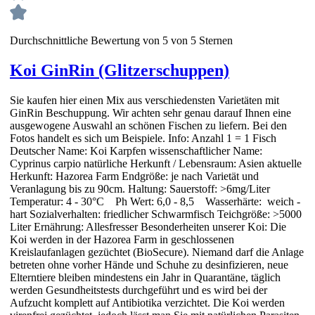
Durchschnittliche Bewertung von 5 von 5 Sternen
Koi GinRin (Glitzerschuppen)
Sie kaufen hier einen Mix aus verschiedensten Varietäten mit
GinRin Beschuppung. Wir achten sehr genau darauf Ihnen eine
ausgewogene Auswahl an schönen Fischen zu liefern. Bei den
Fotos handelt es sich um Beispiele. Info: Anzahl 1 = 1 Fisch
Deutscher Name: Koi Karpfen wissenschaftlicher Name:
Cyprinus carpio natürliche Herkunft / Lebensraum: Asien aktuelle
Herkunft: Hazorea Farm Endgröße: je nach Varietät und
Veranlagung bis zu 90cm. Haltung: Sauerstoff: >6mg/Liter
Temperatur: 4 - 30°C Ph Wert: 6,0 - 8,5 Wasserhärte: weich -
hart Sozialverhalten: friedlicher Schwarmfisch Teichgröße: >5000
Liter Ernährung: Allesfresser Besonderheiten unserer Koi: Die
Koi werden in der Hazorea Farm in geschlossenen
Kreislaufanlagen gezüchtet (BioSecure). Niemand darf die Anlage
betreten ohne vorher Hände und Schuhe zu desinfizieren, neue
Elterntiere bleiben mindestens ein Jahr in Quarantäne, täglich
werden Gesundheitstests durchgeführt und es wird bei der
Aufzucht komplett auf Antibiotika verzichtet. Die Koi werden