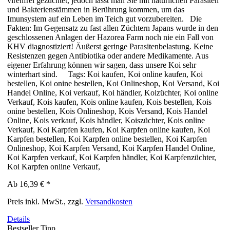
virenfrei gezüchtet, jedoch lässt man Sie mit natürlichen Parasiten
und Bakterienstämmen in Berührung kommen, um das
Imunsystem auf ein Leben im Teich gut vorzubereiten. Die
Fakten: Im Gegensatz zu fast allen Züchtern Japans wurde in den
geschlossenen Anlagen der Hazorea Farm noch nie ein Fall von
KHV diagnostiziert! Äußerst geringe Parasitenbelastung. Keine
Resistenzen gegen Antibiotika oder andere Medikamente. Aus
eigener Erfahrung können wir sagen, dass unsere Koi sehr
winterhart sind. Tags: Koi kaufen, Koi online kaufen, Koi
bestellen, Koi onine bestellen, Koi Onlineshop, Koi Versand, Koi
Handel Online, Koi verkauf, Koi händler, Koizüchter, Koi online
Verkauf, Kois kaufen, Kois online kaufen, Kois bestellen, Kois
onine bestellen, Kois Onlineshop, Kois Versand, Kois Handel
Online, Kois verkauf, Kois händler, Koiszüchter, Kois online
Verkauf, Koi Karpfen kaufen, Koi Karpfen online kaufen, Koi
Karpfen bestellen, Koi Karpfen online bestellen, Koi Karpfen
Onlineshop, Koi Karpfen Versand, Koi Karpfen Handel Online,
Koi Karpfen verkauf, Koi Karpfen händler, Koi Karpfenzüchter,
Koi Karpfen online Verkauf,
Ab
16,39 €
*
Preis inkl. MwSt., zzgl.
Versandkosten
Details
Bestseller
Tipp