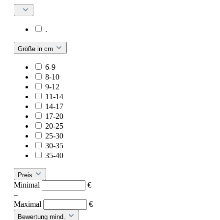
.
.
Größe in cm
6-9
8-10
9-12
11-14
14-17
17-20
20-25
25-30
30-35
35-40
Preis
Minimal
€
–
Maximal
€
Bewertung mind.