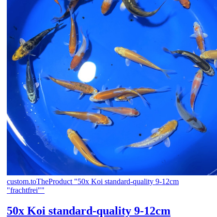
custom.toTheProduct "50x Koi standard-quality 9-12cm
"frachtfrei""
50x Koi standard-quality 9-12cm