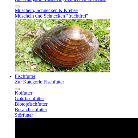
Muscheln, Schnecken & Krebse
Muscheln und Schnecken "frachtfrei"
Fischfutter
Zur Kategorie Fischfutter
Koifutter
Goldfischfutter
Biotopfischfutter
Besatzfischfutter
Störfutter