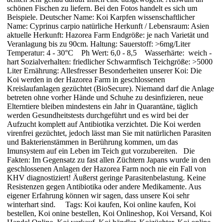
schönen Fischen zu liefern. Bei den Fotos handelt es sich um
Beispiele. Deutscher Name: Koi Karpfen wissenschaftlicher
Name: Cyprinus carpio natürliche Herkunft / Lebensraum: Asien
aktuelle Herkunft: Hazorea Farm Endgröße: je nach Varietät und
Veranlagung bis zu 90cm. Haltung: Sauerstoff: >6mg/Liter
Temperatur: 4 - 30°C Ph Wert: 6,0 - 8,5 Wasserhärte: weich -
hart Sozialverhalten: friedlicher Schwarmfisch Teichgröße: >5000
Liter Ernährung: Allesfresser Besonderheiten unserer Koi: Die
Koi werden in der Hazorea Farm in geschlossenen
Kreislaufanlagen gezüchtet (BioSecure). Niemand darf die Anlage
betreten ohne vorher Hände und Schuhe zu desinfizieren, neue
Elterntiere bleiben mindestens ein Jahr in Quarantäne, täglich
werden Gesundheitstests durchgeführt und es wird bei der
Aufzucht komplett auf Antibiotika verzichtet. Die Koi werden
virenfrei gezüchtet, jedoch lässt man Sie mit natürlichen Parasiten
und Bakterienstämmen in Berührung kommen, um das
Imunsystem auf ein Leben im Teich gut vorzubereiten. Die
Fakten: Im Gegensatz zu fast allen Züchtern Japans wurde in den
geschlossenen Anlagen der Hazorea Farm noch nie ein Fall von
KHV diagnostiziert! Äußerst geringe Parasitenbelastung. Keine
Resistenzen gegen Antibiotika oder andere Medikamente. Aus
eigener Erfahrung können wir sagen, dass unsere Koi sehr
winterhart sind. Tags: Koi kaufen, Koi online kaufen, Koi
bestellen, Koi onine bestellen, Koi Onlineshop, Koi Versand, Koi