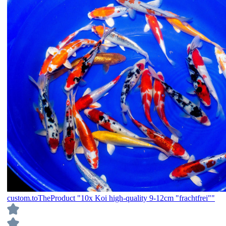
custom.toTheProduct "10x Koi high-quality 9-12cm "frachtfrei""