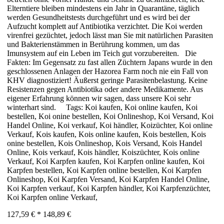
Elterntiere bleiben mindestens ein Jahr in Quarantäne, täglich
werden Gesundheitstests durchgeführt und es wird bei der
Aufzucht komplett auf Antibiotika verzichtet. Die Koi werden
virenfrei gezüchtet, jedoch lässt man Sie mit natürlichen Parasiten
und Bakterienstämmen in Berührung kommen, um das
Imunsystem auf ein Leben im Teich gut vorzubereiten. Die
Fakten: Im Gegensatz zu fast allen Züchtern Japans wurde in den
geschlossenen Anlagen der Hazorea Farm noch nie ein Fall von
KHV diagnostiziert! Äußerst geringe Parasitenbelastung. Keine
Resistenzen gegen Antibiotika oder andere Medikamente. Aus
eigener Erfahrung können wir sagen, dass unsere Koi sehr
winterhart sind. Tags: Koi kaufen, Koi online kaufen, Koi
bestellen, Koi onine bestellen, Koi Onlineshop, Koi Versand, Koi
Handel Online, Koi verkauf, Koi händler, Koizüchter, Koi online
Verkauf, Kois kaufen, Kois online kaufen, Kois bestellen, Kois
onine bestellen, Kois Onlineshop, Kois Versand, Kois Handel
Online, Kois verkauf, Kois händler, Koiszüchter, Kois online
Verkauf, Koi Karpfen kaufen, Koi Karpfen online kaufen, Koi
Karpfen bestellen, Koi Karpfen online bestellen, Koi Karpfen
Onlineshop, Koi Karpfen Versand, Koi Karpfen Handel Online,
Koi Karpfen verkauf, Koi Karpfen händler, Koi Karpfenzüchter,
Koi Karpfen online Verkauf,
127,59 €
*
148,89 €