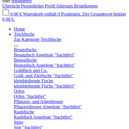
oder
registrieren
Übersicht
Persönliches Profil
Adressen
Bestellungen
0,00 €
Warenkorb enthält 0 Positionen. Der Gesamtwert beträgt
0,00 €.
Home
Teichfische
Zur Kategorie Teichfische
Besatzfische
Besatzfisch Angebote "frachtfrei"
Biotopfische
Biotopfisch Angebote "frachtfrei"
Goldfisch und Co.
Gold- und Zierfische "frachtfrei"
kleinbleibende Fische
kleinbleibende Fische "frachtfrei"
Orfen
Orfen "frachtfrei"
Pflanzen- und Algenfresser
Pflanzenfresser Angebote "frachtfrei"
Raubfische
Raubfisch Angebote "frachtfrei"
Störe
Stör "frachtfrei"