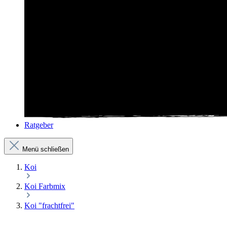
Ratgeber
Menü schließen
Koi
Koi Farbmix
Koi "frachtfrei"