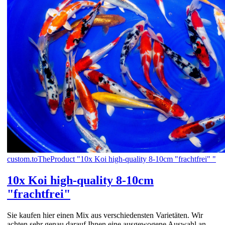
custom.toTheProduct "10x Koi high-quality 8-10cm "frachtfrei" "
10x Koi high-quality 8-10cm
"frachtfrei"
Sie kaufen hier einen Mix aus verschiedensten Varietäten. Wir
achten sehr genau darauf Ihnen eine ausgewogene Auswahl an