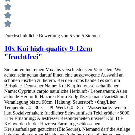
Durchschnittliche Bewertung von 5 von 5 Sternen
10x Koi high-quality 9-12cm
"frachtfrei"
Sie kaufen hier einen Mix aus verschiedensten Varietäten. Wir
achten sehr genau darauf Ihnen eine ausgewogene Auswahl an
schönen Fischen zu liefern. Bei den Fotos handelt es sich um
Beispiele. Deutscher Name: Koi Karpfen wissenschaftlicher
Name: Cyprinus carpio natürliche Herkunft / Lebensraum: Asien
aktuelle Herkunft: Hazorea Farm Endgröße: je nach Varietät und
Veranlagung bis zu 90cm. Haltung: Sauerstoff: >6mg/Liter
Temperatur: 4 - 30°C Ph Wert: 6,0 - 8,5 Wasserhärte: weich -
hart Sozialverhalten: friedlicher Schwarmfisch Teichgröße: >5000
Liter Ernährung: Allesfresser Besonderheiten unserer Koi: Die
Koi werden in der Hazorea Farm in geschlossenen
Kreislaufanlagen gezüchtet (BioSecure). Niemand darf die Anlage
betreten ohne vorher Hände und Schuhe zu desinfizieren, neue