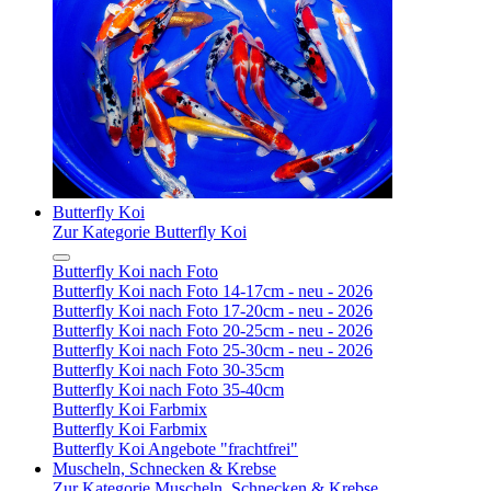
Butterfly Koi
Zur Kategorie Butterfly Koi
Butterfly Koi nach Foto
Butterfly Koi nach Foto 14-17cm - neu - 2026
Butterfly Koi nach Foto 17-20cm - neu - 2026
Butterfly Koi nach Foto 20-25cm - neu - 2026
Butterfly Koi nach Foto 25-30cm - neu - 2026
Butterfly Koi nach Foto 30-35cm
Butterfly Koi nach Foto 35-40cm
Butterfly Koi Farbmix
Butterfly Koi Farbmix
Butterfly Koi Angebote "frachtfrei"
Muscheln, Schnecken & Krebse
Zur Kategorie Muscheln, Schnecken & Krebse