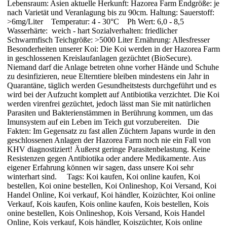
Lebensraum: Asien aktuelle Herkunft: Hazorea Farm Endgröße: je
nach Varietät und Veranlagung bis zu 90cm. Haltung: Sauerstoff:
>6mg/Liter Temperatur: 4 - 30°C Ph Wert: 6,0 - 8,5
Wasserhärte: weich - hart Sozialverhalten: friedlicher
Schwarmfisch Teichgröße: >5000 Liter Ernährung: Allesfresser
Besonderheiten unserer Koi: Die Koi werden in der Hazorea Farm
in geschlossenen Kreislaufanlagen gezüchtet (BioSecure).
Niemand darf die Anlage betreten ohne vorher Hände und Schuhe
zu desinfizieren, neue Elterntiere bleiben mindestens ein Jahr in
Quarantäne, täglich werden Gesundheitstests durchgeführt und es
wird bei der Aufzucht komplett auf Antibiotika verzichtet. Die Koi
werden virenfrei gezüchtet, jedoch lässt man Sie mit natürlichen
Parasiten und Bakterienstämmen in Berührung kommen, um das
Imunsystem auf ein Leben im Teich gut vorzubereiten. Die
Fakten: Im Gegensatz zu fast allen Züchtern Japans wurde in den
geschlossenen Anlagen der Hazorea Farm noch nie ein Fall von
KHV diagnostiziert! Äußerst geringe Parasitenbelastung. Keine
Resistenzen gegen Antibiotika oder andere Medikamente. Aus
eigener Erfahrung können wir sagen, dass unsere Koi sehr
winterhart sind. Tags: Koi kaufen, Koi online kaufen, Koi
bestellen, Koi onine bestellen, Koi Onlineshop, Koi Versand, Koi
Handel Online, Koi verkauf, Koi händler, Koizüchter, Koi online
Verkauf, Kois kaufen, Kois online kaufen, Kois bestellen, Kois
onine bestellen, Kois Onlineshop, Kois Versand, Kois Handel
Online, Kois verkauf, Kois händler, Koiszüchter, Kois online