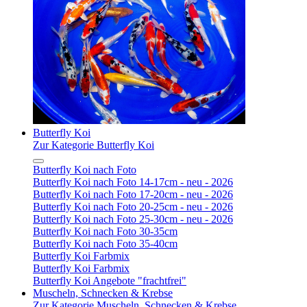
Butterfly Koi
Zur Kategorie Butterfly Koi
Butterfly Koi nach Foto
Butterfly Koi nach Foto 14-17cm - neu - 2026
Butterfly Koi nach Foto 17-20cm - neu - 2026
Butterfly Koi nach Foto 20-25cm - neu - 2026
Butterfly Koi nach Foto 25-30cm - neu - 2026
Butterfly Koi nach Foto 30-35cm
Butterfly Koi nach Foto 35-40cm
Butterfly Koi Farbmix
Butterfly Koi Farbmix
Butterfly Koi Angebote "frachtfrei"
Muscheln, Schnecken & Krebse
Zur Kategorie Muscheln, Schnecken & Krebse