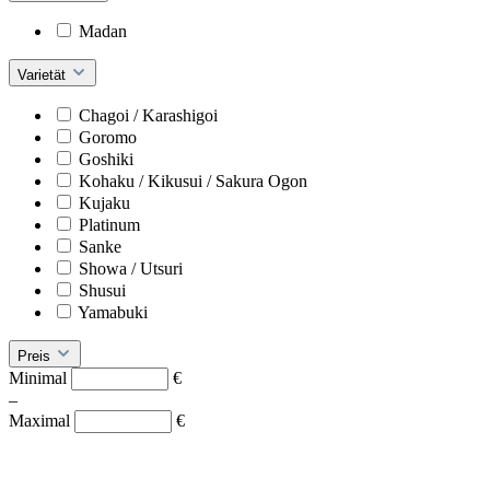
Madan
Varietät
Chagoi / Karashigoi
Goromo
Goshiki
Kohaku / Kikusui / Sakura Ogon
Kujaku
Platinum
Sanke
Showa / Utsuri
Shusui
Yamabuki
Preis
Minimal
€
–
Maximal
€