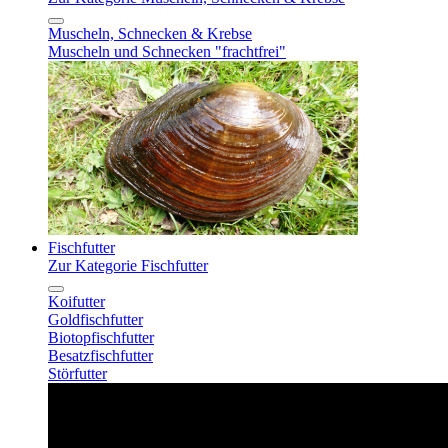
Muscheln, Schnecken & Krebse
Muscheln und Schnecken "frachtfrei"
Fischfutter
Zur Kategorie Fischfutter
Koifutter
Goldfischfutter
Biotopfischfutter
Besatzfischfutter
Störfutter