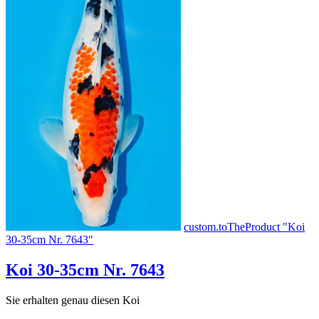
custom.toTheProduct "Koi
30-35cm Nr. 7643"
Koi 30-35cm Nr. 7643
Sie erhalten genau diesen Koi