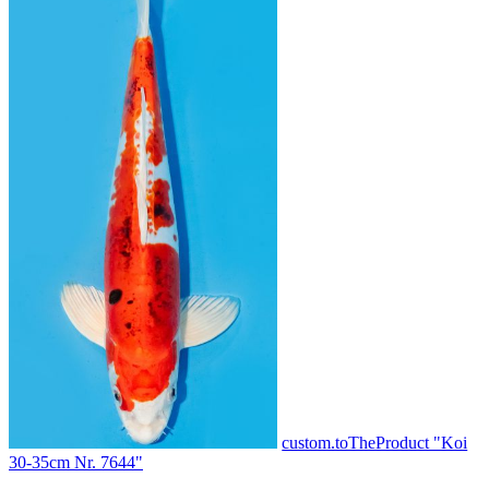
custom.toTheProduct "Koi
30-35cm Nr. 7644"