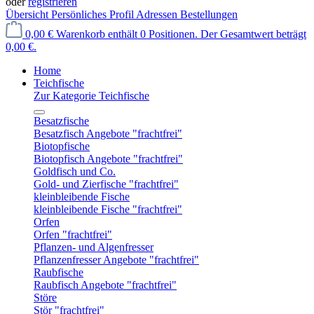
oder
registrieren
Übersicht
Persönliches Profil
Adressen
Bestellungen
0,00 €
Warenkorb enthält 0 Positionen. Der Gesamtwert beträgt
0,00 €.
Home
Teichfische
Zur Kategorie Teichfische
Besatzfische
Besatzfisch Angebote "frachtfrei"
Biotopfische
Biotopfisch Angebote "frachtfrei"
Goldfisch und Co.
Gold- und Zierfische "frachtfrei"
kleinbleibende Fische
kleinbleibende Fische "frachtfrei"
Orfen
Orfen "frachtfrei"
Pflanzen- und Algenfresser
Pflanzenfresser Angebote "frachtfrei"
Raubfische
Raubfisch Angebote "frachtfrei"
Störe
Stör "frachtfrei"