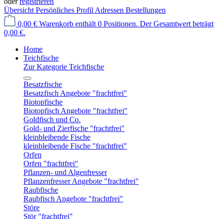
oder
registrieren
Übersicht
Persönliches Profil
Adressen
Bestellungen
0,00 €
Warenkorb enthält 0 Positionen. Der Gesamtwert beträgt
0,00 €.
Home
Teichfische
Zur Kategorie Teichfische
Besatzfische
Besatzfisch Angebote "frachtfrei"
Biotopfische
Biotopfisch Angebote "frachtfrei"
Goldfisch und Co.
Gold- und Zierfische "frachtfrei"
kleinbleibende Fische
kleinbleibende Fische "frachtfrei"
Orfen
Orfen "frachtfrei"
Pflanzen- und Algenfresser
Pflanzenfresser Angebote "frachtfrei"
Raubfische
Raubfisch Angebote "frachtfrei"
Störe
Stör "frachtfrei"