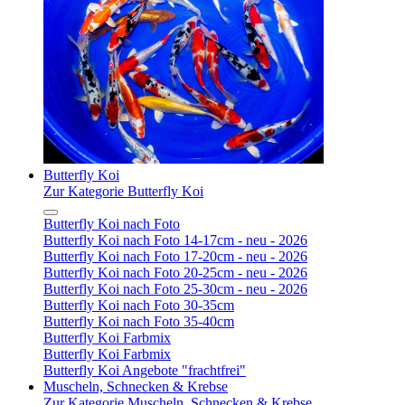
Butterfly Koi
Zur Kategorie Butterfly Koi
Butterfly Koi nach Foto
Butterfly Koi nach Foto 14-17cm - neu - 2026
Butterfly Koi nach Foto 17-20cm - neu - 2026
Butterfly Koi nach Foto 20-25cm - neu - 2026
Butterfly Koi nach Foto 25-30cm - neu - 2026
Butterfly Koi nach Foto 30-35cm
Butterfly Koi nach Foto 35-40cm
Butterfly Koi Farbmix
Butterfly Koi Farbmix
Butterfly Koi Angebote "frachtfrei"
Muscheln, Schnecken & Krebse
Zur Kategorie Muscheln, Schnecken & Krebse