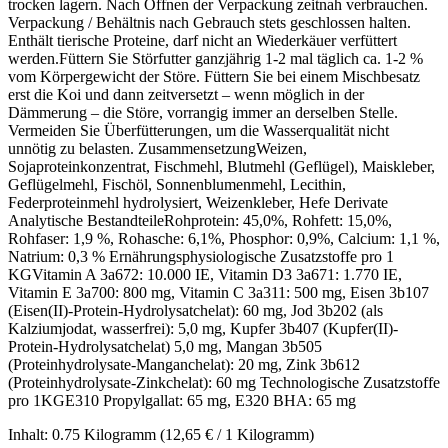
trocken lagern. Nach Öffnen der Verpackung zeitnah verbrauchen.
Verpackung / Behältnis nach Gebrauch stets geschlossen halten.
Enthält tierische Proteine, darf nicht an Wiederkäuer verfüttert
werden.Füttern Sie Störfutter ganzjährig 1-2 mal täglich ca. 1-2 %
vom Körpergewicht der Störe. Füttern Sie bei einem Mischbesatz
erst die Koi und dann zeitversetzt – wenn möglich in der
Dämmerung – die Störe, vorrangig immer an derselben Stelle.
Vermeiden Sie Überfütterungen, um die Wasserqualität nicht
unnötig zu belasten. ZusammensetzungWeizen,
Sojaproteinkonzentrat, Fischmehl, Blutmehl (Geflügel), Maiskleber,
Geflügelmehl, Fischöl, Sonnenblumenmehl, Lecithin,
Federproteinmehl hydrolysiert, Weizenkleber, Hefe Derivate
Analytische BestandteileRohprotein: 45,0%, Rohfett: 15,0%,
Rohfaser: 1,9 %, Rohasche: 6,1%, Phosphor: 0,9%, Calcium: 1,1 %,
Natrium: 0,3 % Ernährungsphysiologische Zusatzstoffe pro 1
KGVitamin A 3a672: 10.000 IE, Vitamin D3 3a671: 1.770 IE,
Vitamin E 3a700: 800 mg, Vitamin C 3a311: 500 mg, Eisen 3b107
(Eisen(II)-Protein-Hydrolysatchelat): 60 mg, Jod 3b202 (als
Kalziumjodat, wasserfrei): 5,0 mg, Kupfer 3b407 (Kupfer(II)-
Protein-Hydrolysatchelat) 5,0 mg, Mangan 3b505
(Proteinhydrolysate-Manganchelat): 20 mg, Zink 3b612
(Proteinhydrolysate-Zinkchelat): 60 mg Technologische Zusatzstoffe
pro 1KGE310 Propylgallat: 65 mg, E320 BHA: 65 mg
Inhalt:
0.75 Kilogramm
(12,65 € / 1 Kilogramm)