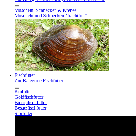
Muscheln, Schnecken & Krebse
Muscheln und Schnecken "frachtfrei"
Fischfutter
Zur Kategorie Fischfutter
Koifutter
Goldfischfutter
Biotopfischfutter
Besatzfischfutter
Störfutter