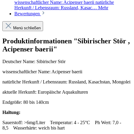
wissenschaftlicher Name: Acipenser baerii natürliche
Herkunft / Lebensraum: Russland, Kasac…
Mehr
Bewertungen
Menü schließen
Produktinformationen "Sibirischer Stör ,
Acipenser baerii"
Deutscher Name:
Sibirischer Stör
wissenschaftlicher Name:
Acipenser baerii
natürliche Herkunft / Lebensraum:
Russland, Kasachstan, Mongolei
aktuelle Herkunft:
Europäische Aquakulturen
Endgröße:
80 bis 140cm
Haltung:
Sauerstoff:
>6mg/Liter
Temperatur:
4 - 25°C
Ph Wert:
7,0 -
8,5
Wasserhärte:
weich bis hart