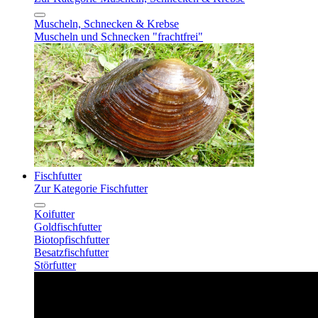
Muscheln, Schnecken & Krebse
Muscheln und Schnecken "frachtfrei"
Fischfutter
Zur Kategorie Fischfutter
Koifutter
Goldfischfutter
Biotopfischfutter
Besatzfischfutter
Störfutter