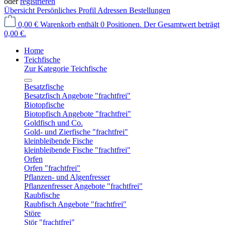
oder
registrieren
Übersicht
Persönliches Profil
Adressen
Bestellungen
0,00 €
Warenkorb enthält 0 Positionen. Der Gesamtwert beträgt
0,00 €.
Home
Teichfische
Zur Kategorie Teichfische
Besatzfische
Besatzfisch Angebote "frachtfrei"
Biotopfische
Biotopfisch Angebote "frachtfrei"
Goldfisch und Co.
Gold- und Zierfische "frachtfrei"
kleinbleibende Fische
kleinbleibende Fische "frachtfrei"
Orfen
Orfen "frachtfrei"
Pflanzen- und Algenfresser
Pflanzenfresser Angebote "frachtfrei"
Raubfische
Raubfisch Angebote "frachtfrei"
Störe
Stör "frachtfrei"