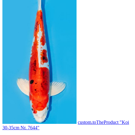
custom.toTheProduct "Koi
30-35cm Nr. 7644"