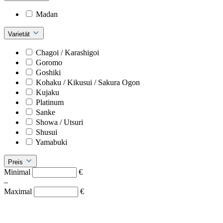
Madan
Varietät
Chagoi / Karashigoi
Goromo
Goshiki
Kohaku / Kikusui / Sakura Ogon
Kujaku
Platinum
Sanke
Showa / Utsuri
Shusui
Yamabuki
Preis
Minimal
€
–
Maximal
€