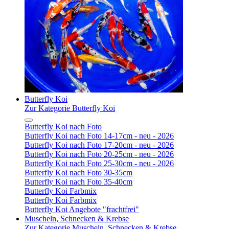
Butterfly Koi
Zur Kategorie Butterfly Koi
Butterfly Koi nach Foto
Butterfly Koi nach Foto 14-17cm - neu - 2026
Butterfly Koi nach Foto 17-20cm - neu - 2026
Butterfly Koi nach Foto 20-25cm - neu - 2026
Butterfly Koi nach Foto 25-30cm - neu - 2026
Butterfly Koi nach Foto 30-35cm
Butterfly Koi nach Foto 35-40cm
Butterfly Koi Farbmix
Butterfly Koi Farbmix
Butterfly Koi Angebote "frachtfrei"
Muscheln, Schnecken & Krebse
Zur Kategorie Muscheln, Schnecken & Krebse