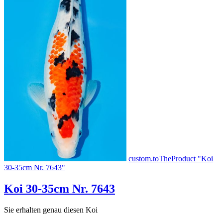
custom.toTheProduct "Koi
30-35cm Nr. 7643"
Koi 30-35cm Nr. 7643
Sie erhalten genau diesen Koi