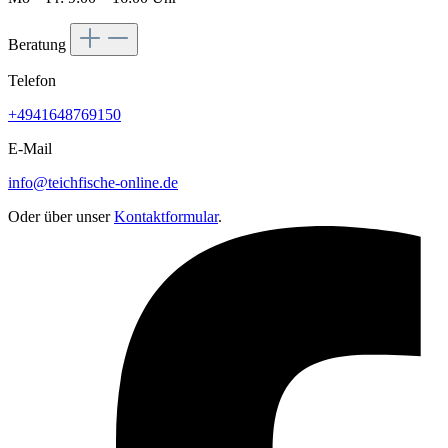
Beratung
Telefon
+4941648769150
E-Mail
info@teichfische-online.de
Oder über unser
Kontaktformular
.