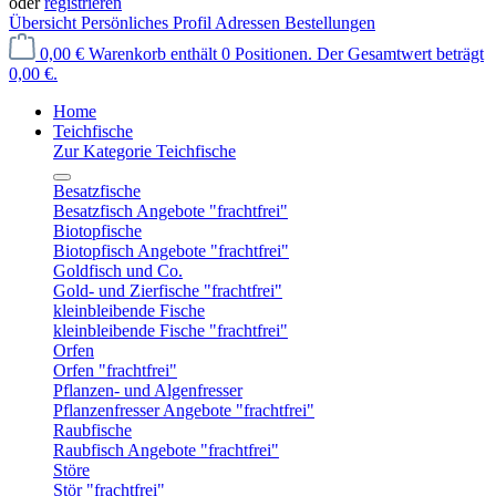
oder
registrieren
Übersicht
Persönliches Profil
Adressen
Bestellungen
0,00 €
Warenkorb enthält 0 Positionen. Der Gesamtwert beträgt
0,00 €.
Home
Teichfische
Zur Kategorie Teichfische
Besatzfische
Besatzfisch Angebote "frachtfrei"
Biotopfische
Biotopfisch Angebote "frachtfrei"
Goldfisch und Co.
Gold- und Zierfische "frachtfrei"
kleinbleibende Fische
kleinbleibende Fische "frachtfrei"
Orfen
Orfen "frachtfrei"
Pflanzen- und Algenfresser
Pflanzenfresser Angebote "frachtfrei"
Raubfische
Raubfisch Angebote "frachtfrei"
Störe
Stör "frachtfrei"