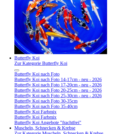
Butterfly Koi
Zur Kategorie Butterfly Koi
Butterfly Koi nach Foto
Butterfly Koi nach Foto 14-17cm - neu - 2026
Butterfly Koi nach Foto 17-20cm - neu - 2026
Butterfly Koi nach Foto 20-25cm - neu - 2026
Butterfly Koi nach Foto 25-30cm - neu - 2026
Butterfly Koi nach Foto 30-35cm
Butterfly Koi nach Foto 35-40cm
Butterfly Koi Farbmix
Butterfly Koi Farbmix
Butterfly Koi Angebote "frachtfrei"
Muscheln, Schnecken & Krebse
Zur Kategorie Muscheln, Schnecken & Krebse