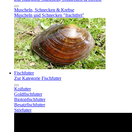
Muscheln, Schnecken & Krebse
Muscheln und Schnecken "frachtfrei"
Fischfutter
Zur Kategorie Fischfutter
Koifutter
Goldfischfutter
Biotopfischfutter
Besatzfischfutter
Störfutter