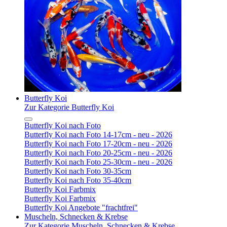
Butterfly Koi
Zur Kategorie Butterfly Koi
Butterfly Koi nach Foto
Butterfly Koi nach Foto 14-17cm - neu - 2026
Butterfly Koi nach Foto 17-20cm - neu - 2026
Butterfly Koi nach Foto 20-25cm - neu - 2026
Butterfly Koi nach Foto 25-30cm - neu - 2026
Butterfly Koi nach Foto 30-35cm
Butterfly Koi nach Foto 35-40cm
Butterfly Koi Farbmix
Butterfly Koi Farbmix
Butterfly Koi Angebote "frachtfrei"
Muscheln, Schnecken & Krebse
Zur Kategorie Muscheln, Schnecken & Krebse