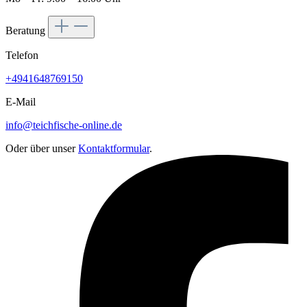
Beratung
Telefon
+4941648769150
E-Mail
info@teichfische-online.de
Oder über unser
Kontaktformular
.