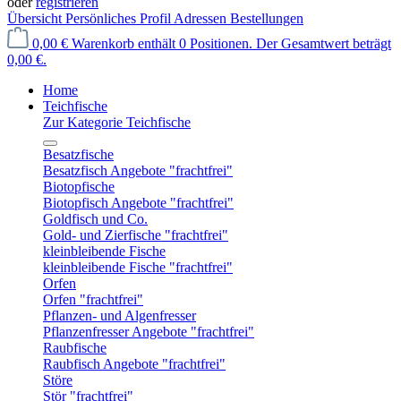
oder
registrieren
Übersicht
Persönliches Profil
Adressen
Bestellungen
0,00 €
Warenkorb enthält 0 Positionen. Der Gesamtwert beträgt
0,00 €.
Home
Teichfische
Zur Kategorie Teichfische
Besatzfische
Besatzfisch Angebote "frachtfrei"
Biotopfische
Biotopfisch Angebote "frachtfrei"
Goldfisch und Co.
Gold- und Zierfische "frachtfrei"
kleinbleibende Fische
kleinbleibende Fische "frachtfrei"
Orfen
Orfen "frachtfrei"
Pflanzen- und Algenfresser
Pflanzenfresser Angebote "frachtfrei"
Raubfische
Raubfisch Angebote "frachtfrei"
Störe
Stör "frachtfrei"