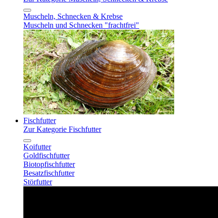
Muscheln, Schnecken & Krebse
Muscheln und Schnecken "frachtfrei"
Fischfutter
Zur Kategorie Fischfutter
Koifutter
Goldfischfutter
Biotopfischfutter
Besatzfischfutter
Störfutter