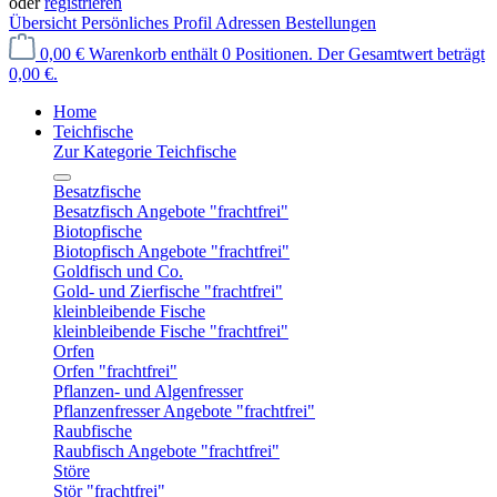
oder
registrieren
Übersicht
Persönliches Profil
Adressen
Bestellungen
0,00 €
Warenkorb enthält 0 Positionen. Der Gesamtwert beträgt
0,00 €.
Home
Teichfische
Zur Kategorie Teichfische
Besatzfische
Besatzfisch Angebote "frachtfrei"
Biotopfische
Biotopfisch Angebote "frachtfrei"
Goldfisch und Co.
Gold- und Zierfische "frachtfrei"
kleinbleibende Fische
kleinbleibende Fische "frachtfrei"
Orfen
Orfen "frachtfrei"
Pflanzen- und Algenfresser
Pflanzenfresser Angebote "frachtfrei"
Raubfische
Raubfisch Angebote "frachtfrei"
Störe
Stör "frachtfrei"