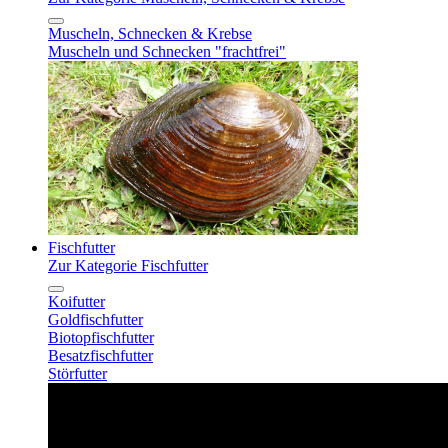
Muscheln, Schnecken & Krebse
Muscheln und Schnecken "frachtfrei"
Fischfutter
Zur Kategorie Fischfutter
Koifutter
Goldfischfutter
Biotopfischfutter
Besatzfischfutter
Störfutter