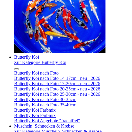
Butterfly Koi
Zur Kategorie Butterfly Koi
Butterfly Koi nach Foto
Butterfly Koi nach Foto 14-17cm - neu - 2026
Butterfly Koi nach Foto 17-20cm - neu - 2026
Butterfly Koi nach Foto 20-25cm - neu - 2026
Butterfly Koi nach Foto 25-30cm - neu - 2026
Butterfly Koi nach Foto 30-35cm
Butterfly Koi nach Foto 35-40cm
Butterfly Koi Farbmix
Butterfly Koi Farbmix
Butterfly Koi Angebote "frachtfrei"
Muscheln, Schnecken & Krebse
Zur Kategorie Muscheln, Schnecken & Krebse