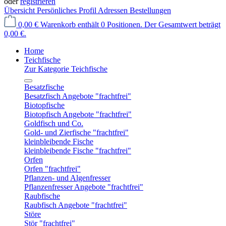
oder
registrieren
Übersicht
Persönliches Profil
Adressen
Bestellungen
0,00 €
Warenkorb enthält 0 Positionen. Der Gesamtwert beträgt
0,00 €.
Home
Teichfische
Zur Kategorie Teichfische
Besatzfische
Besatzfisch Angebote "frachtfrei"
Biotopfische
Biotopfisch Angebote "frachtfrei"
Goldfisch und Co.
Gold- und Zierfische "frachtfrei"
kleinbleibende Fische
kleinbleibende Fische "frachtfrei"
Orfen
Orfen "frachtfrei"
Pflanzen- und Algenfresser
Pflanzenfresser Angebote "frachtfrei"
Raubfische
Raubfisch Angebote "frachtfrei"
Störe
Stör "frachtfrei"