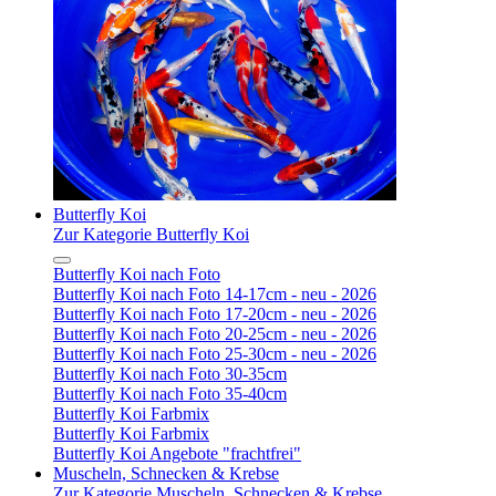
Butterfly Koi
Zur Kategorie Butterfly Koi
Butterfly Koi nach Foto
Butterfly Koi nach Foto 14-17cm - neu - 2026
Butterfly Koi nach Foto 17-20cm - neu - 2026
Butterfly Koi nach Foto 20-25cm - neu - 2026
Butterfly Koi nach Foto 25-30cm - neu - 2026
Butterfly Koi nach Foto 30-35cm
Butterfly Koi nach Foto 35-40cm
Butterfly Koi Farbmix
Butterfly Koi Farbmix
Butterfly Koi Angebote "frachtfrei"
Muscheln, Schnecken & Krebse
Zur Kategorie Muscheln, Schnecken & Krebse