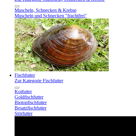
Muscheln, Schnecken & Krebse
Muscheln und Schnecken "frachtfrei"
Fischfutter
Zur Kategorie Fischfutter
Koifutter
Goldfischfutter
Biotopfischfutter
Besatzfischfutter
Störfutter