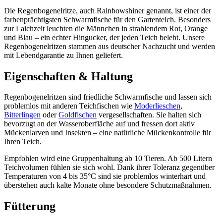
Die Regenbogenelritze, auch Rainbowshiner genannt, ist einer der
farbenprächtigsten Schwarmfische für den Gartenteich. Besonders
zur Laichzeit leuchten die Männchen in strahlendem Rot, Orange
und Blau – ein echter Hingucker, der jeden Teich belebt. Unsere
Regenbogenelritzen stammen aus deutscher Nachzucht und werden
mit Lebendgarantie zu Ihnen geliefert.
Eigenschaften & Haltung
Regenbogenelritzen sind friedliche Schwarmfische und lassen sich
problemlos mit anderen Teichfischen wie
Moderlieschen
,
Bitterlingen
oder
Goldfischen
vergesellschaften. Sie halten sich
bevorzugt an der Wasseroberfläche auf und fressen dort aktiv
Mückenlarven und Insekten – eine natürliche Mückenkontrolle für
Ihren Teich.
Empfohlen wird eine Gruppenhaltung ab 10 Tieren. Ab 500 Litern
Teichvolumen fühlen sie sich wohl. Dank ihrer Toleranz gegenüber
Temperaturen von 4 bis 35°C sind sie problemlos winterhart und
überstehen auch kalte Monate ohne besondere Schutzmaßnahmen.
Fütterung