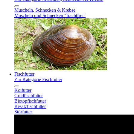
Muscheln, Schnecken & Krebse
Muscheln und Schnecken "frachtfrei"
Fischfutter
Zur Kategorie Fischfutter
Koifutter
Goldfischfutter
Biotopfischfutter
Besatzfischfutter
Störfutter