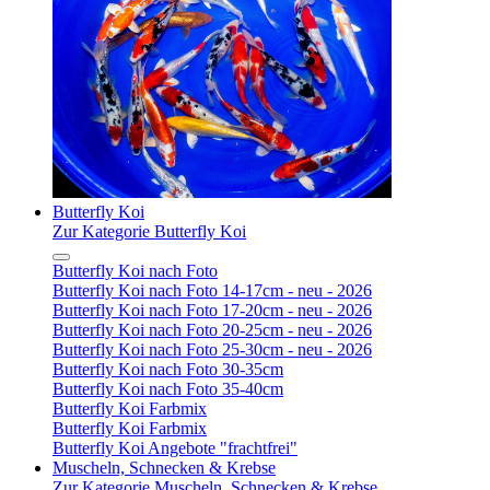
Butterfly Koi
Zur Kategorie Butterfly Koi
Butterfly Koi nach Foto
Butterfly Koi nach Foto 14-17cm - neu - 2026
Butterfly Koi nach Foto 17-20cm - neu - 2026
Butterfly Koi nach Foto 20-25cm - neu - 2026
Butterfly Koi nach Foto 25-30cm - neu - 2026
Butterfly Koi nach Foto 30-35cm
Butterfly Koi nach Foto 35-40cm
Butterfly Koi Farbmix
Butterfly Koi Farbmix
Butterfly Koi Angebote "frachtfrei"
Muscheln, Schnecken & Krebse
Zur Kategorie Muscheln, Schnecken & Krebse