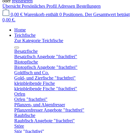
oder
registrieren
Übersicht
Persönliches Profil
Adressen
Bestellungen
0,00 €
Warenkorb enthält 0 Positionen. Der Gesamtwert beträgt
0,00 €.
Home
Teichfische
Zur Kategorie Teichfische
Besatzfische
Besatzfisch Angebote "frachtfrei"
Biotopfische
Biotopfisch Angebote "frachtfrei"
Goldfisch und Co.
Gold- und Zierfische "frachtfrei"
kleinbleibende Fische
kleinbleibende Fische "frachtfrei"
Orfen
Orfen "frachtfrei"
Pflanzen- und Algenfresser
Pflanzenfresser Angebote "frachtfrei"
Raubfische
Raubfisch Angebote "frachtfrei"
Störe
Stör "frachtfrei"