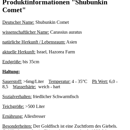
Produktinformationen "Shubunkin
Comet"
Deutscher Name:
Shubunkin Comet
wissenschaftlicher Name:
Carassius auratus
natürliche Herkunft / Lebensraum:
Asien
aktuelle Herkunft:
Israel, Hazorea Farm
Endgröße:
bis 35cm
Haltung:
Sauerstoff:
>6mg/Liter
Temperatur:
4 - 35°C
Ph Wert:
6,0 -
8,5
Wasserhärte:
weich - hart
Sozialverhalten:
friedlicher Schwarmfisch
Teichgröße:
>500 Liter
Ernährung:
Allesfresser
Besonderheiten:
Der Goldfisch ist eine Zuchtform des Giebels.