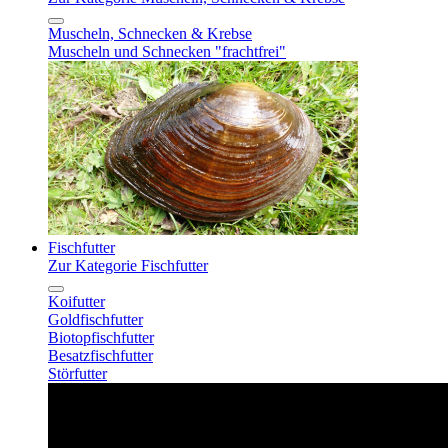
Muscheln, Schnecken & Krebse
Muscheln und Schnecken "frachtfrei"
Fischfutter
Zur Kategorie Fischfutter
Koifutter
Goldfischfutter
Biotopfischfutter
Besatzfischfutter
Störfutter