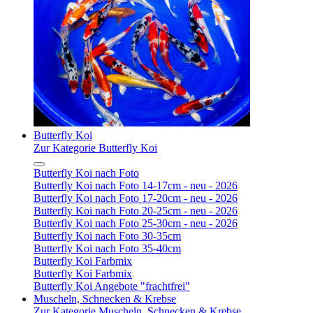
Butterfly Koi
Zur Kategorie Butterfly Koi
Butterfly Koi nach Foto
Butterfly Koi nach Foto 14-17cm - neu - 2026
Butterfly Koi nach Foto 17-20cm - neu - 2026
Butterfly Koi nach Foto 20-25cm - neu - 2026
Butterfly Koi nach Foto 25-30cm - neu - 2026
Butterfly Koi nach Foto 30-35cm
Butterfly Koi nach Foto 35-40cm
Butterfly Koi Farbmix
Butterfly Koi Farbmix
Butterfly Koi Angebote "frachtfrei"
Muscheln, Schnecken & Krebse
Zur Kategorie Muscheln, Schnecken & Krebse