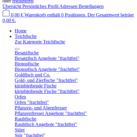
oder
registrieren
Übersicht
Persönliches Profil
Adressen
Bestellungen
0,00 €
Warenkorb enthält 0 Positionen. Der Gesamtwert beträgt
0,00 €.
Home
Teichfische
Zur Kategorie Teichfische
Besatzfische
Besatzfisch Angebote "frachtfrei"
Biotopfische
Biotopfisch Angebote "frachtfrei"
Goldfisch und Co.
Gold- und Zierfische "frachtfrei"
kleinbleibende Fische
kleinbleibende Fische "frachtfrei"
Orfen
Orfen "frachtfrei"
Pflanzen- und Algenfresser
Pflanzenfresser Angebote "frachtfrei"
Raubfische
Raubfisch Angebote "frachtfrei"
Störe
Stör "frachtfrei"