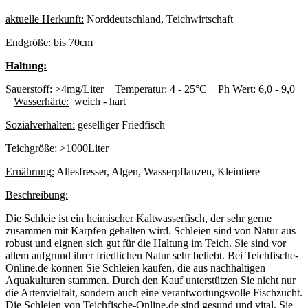
aktuelle Herkunft:
Norddeutschland, Teichwirtschaft
Endgröße:
bis 70cm
Haltung:
Sauerstoff:
>4mg/Liter
Temperatur:
4 - 25°C
Ph Wert:
6,0 - 9,0
Wasserhärte:
weich - hart
Sozialverhalten:
geselliger Friedfisch
Teichgröße:
>1000Liter
Ernährung:
Allesfresser, Algen, Wasserpflanzen, Kleintiere
Beschreibung:
Die Schleie ist ein heimischer Kaltwasserfisch, der sehr gerne
zusammen mit Karpfen gehalten wird. Schleien sind von Natur aus
robust und eignen sich gut für die Haltung im Teich. Sie sind vor
allem aufgrund ihrer friedlichen Natur sehr beliebt. Bei Teichfische-
Online.de können Sie Schleien kaufen, die aus nachhaltigen
Aquakulturen stammen. Durch den Kauf unterstützen Sie nicht nur
die Artenvielfalt, sondern auch eine verantwortungsvolle Fischzucht.
Die Schleien von Teichfische-Online.de sind gesund und vital. Sie