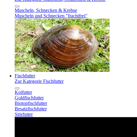
Muscheln, Schnecken & Krebse
Muscheln und Schnecken "frachtfrei"
Fischfutter
Zur Kategorie Fischfutter
Koifutter
Goldfischfutter
Biotopfischfutter
Besatzfischfutter
Störfutter