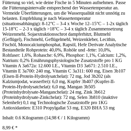
Fütterung so viel, wie deine Fische in 5 Minuten aufnehmen. Passe
die Fütterungsintervalle entsprechend der Wassertemperatur an.
Vermeide Überfütterungen, um die Wasserqualität nicht unnötig zu
belasten. Empfehlung je nach Wassertemperatur
(situationsabhängig): 8-12°C – 3-4 x Woche 12–15°C – 1-2x täglich
15-18°C – 2-3 x täglich >18°C – 3-4 x täglich Zusammensetzung
Weizenmehl, Sojaextraktionsschrot dampferhitzt, Blutmehl
(Geflügel), Fischmehl, Geflügelmehl, Weizenkleber, Lecithin,
Fischöl, Monocalciumphosphat, Rapsöl, Hefe Derivate Analytische
Bestandteile Rohprotein: 40,0%, Rohöle und -fette: 10,0%,
Rohfaser: 1,6%, Rohasche: 6,9%, Phosphor: 1,1%, Calcium: 1,2%,
Natrium: 0,2% Ernährungsphysiologische Zusatzstoffe pro 1 KG
Vitamin A 3a672a: 12.600 I.E., Vitamin D3 3a671: 2.510 I.E.,
Vitamin E 3a700: 240 mg, Vitamin C 3a311: 600 mg, Eisen 3b107
(Eisen-II-Protein-Hydrolysatchelat): 72 mg, Jod 3b202 (als
Kalziumjodat, wasserfrei): 6,0 mg, Kupfer 3b407 (Kupfer-II-
Protein-Hydrolysatchelat): 6,0 mg, Mangan 3b505
(Proteinhydrolysate-Manganchelat): 24 mg, Zink 3b612
(Proteinhydrolysate-Zinkchelat): 72 mg, Selen 3b810 (inaktive
Selenhefe) 0,1 mg Technologische Zusatzstoffe pro 1KG
Antioxidantien: E310 Propylgallat 53 mg, E320 BHA 53 mg
Inhalt:
0.6 Kilogramm
(14,98 € / 1 Kilogramm)
8,99 €
*