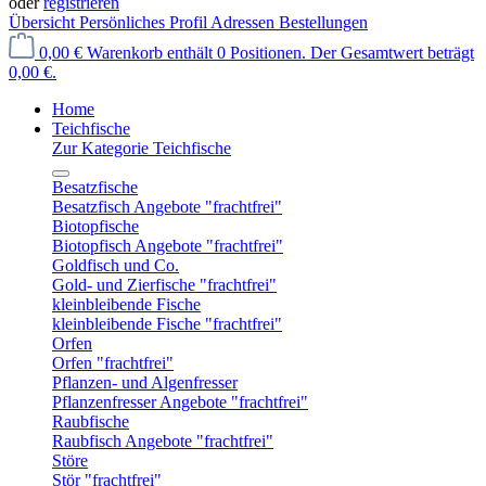
oder
registrieren
Übersicht
Persönliches Profil
Adressen
Bestellungen
0,00 €
Warenkorb enthält 0 Positionen. Der Gesamtwert beträgt
0,00 €.
Home
Teichfische
Zur Kategorie Teichfische
Besatzfische
Besatzfisch Angebote "frachtfrei"
Biotopfische
Biotopfisch Angebote "frachtfrei"
Goldfisch und Co.
Gold- und Zierfische "frachtfrei"
kleinbleibende Fische
kleinbleibende Fische "frachtfrei"
Orfen
Orfen "frachtfrei"
Pflanzen- und Algenfresser
Pflanzenfresser Angebote "frachtfrei"
Raubfische
Raubfisch Angebote "frachtfrei"
Störe
Stör "frachtfrei"