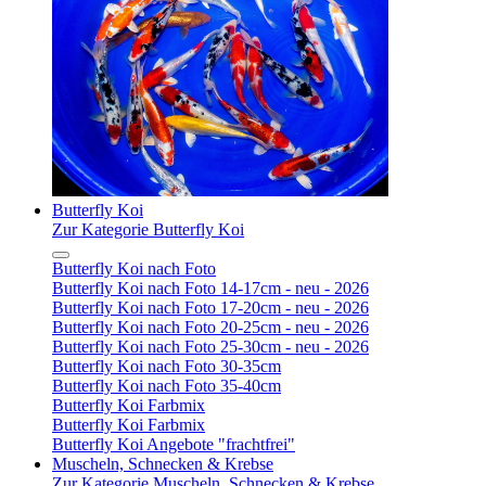
Butterfly Koi
Zur Kategorie Butterfly Koi
Butterfly Koi nach Foto
Butterfly Koi nach Foto 14-17cm - neu - 2026
Butterfly Koi nach Foto 17-20cm - neu - 2026
Butterfly Koi nach Foto 20-25cm - neu - 2026
Butterfly Koi nach Foto 25-30cm - neu - 2026
Butterfly Koi nach Foto 30-35cm
Butterfly Koi nach Foto 35-40cm
Butterfly Koi Farbmix
Butterfly Koi Farbmix
Butterfly Koi Angebote "frachtfrei"
Muscheln, Schnecken & Krebse
Zur Kategorie Muscheln, Schnecken & Krebse