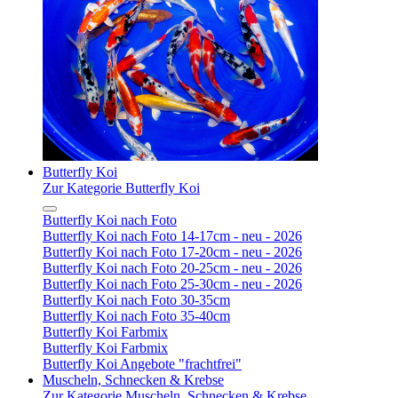
Butterfly Koi
Zur Kategorie Butterfly Koi
Butterfly Koi nach Foto
Butterfly Koi nach Foto 14-17cm - neu - 2026
Butterfly Koi nach Foto 17-20cm - neu - 2026
Butterfly Koi nach Foto 20-25cm - neu - 2026
Butterfly Koi nach Foto 25-30cm - neu - 2026
Butterfly Koi nach Foto 30-35cm
Butterfly Koi nach Foto 35-40cm
Butterfly Koi Farbmix
Butterfly Koi Farbmix
Butterfly Koi Angebote "frachtfrei"
Muscheln, Schnecken & Krebse
Zur Kategorie Muscheln, Schnecken & Krebse