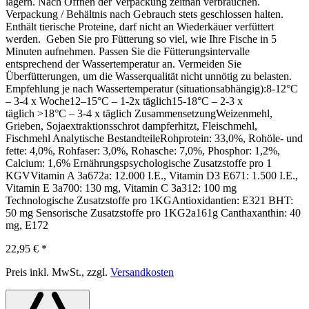
lagern. Nach Öffnen der Verpackung zeitnah verbrauchen.
Verpackung / Behältnis nach Gebrauch stets geschlossen halten.
Enthält tierische Proteine, darf nicht an Wiederkäuer verfüttert
werden. Geben Sie pro Fütterung so viel, wie Ihre Fische in 5
Minuten aufnehmen. Passen Sie die Fütterungsintervalle
entsprechend der Wassertemperatur an. Vermeiden Sie
Überfütterungen, um die Wasserqualität nicht unnötig zu belasten.
Empfehlung je nach Wassertemperatur (situationsabhängig):8-12°C
– 3-4 x Woche12–15°C – 1-2x täglich15-18°C – 2-3 x
täglich >18°C – 3-4 x täglich ZusammensetzungWeizenmehl,
Grieben, Sojaextraktionsschrot dampferhitzt, Fleischmehl,
Fischmehl Analytische BestandteileRohprotein: 33,0%, Rohöle- und
fette: 4,0%, Rohfaser: 3,0%, Rohasche: 7,0%, Phosphor: 1,2%,
Calcium: 1,6% Ernährungspsychologische Zusatzstoffe pro 1
KGVVitamin A 3a672a: 12.000 I.E., Vitamin D3 E671: 1.500 I.E.,
Vitamin E 3a700: 130 mg, Vitamin C 3a312: 100 mg
Technologische Zusatzstoffe pro 1KGAntioxidantien: E321 BHT:
50 mg Sensorische Zusatzstoffe pro 1KG2a161g Canthaxanthin: 40
mg, E172
22,95 €
*
Preis inkl. MwSt., zzgl.
Versandkosten