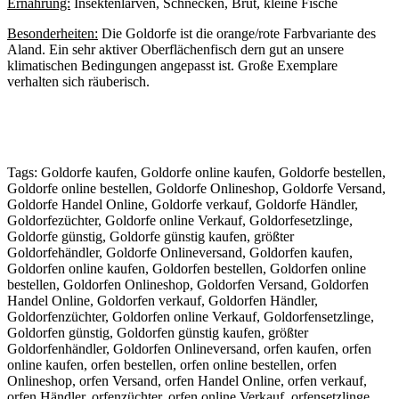
Ernährung:
Insektenlarven, Schnecken, Brut, kleine Fische
Besonderheiten:
Die Goldorfe ist die orange/rote Farbvariante des
Aland. Ein sehr aktiver Oberflächenfisch dern gut an unsere
klimatischen Bedingungen angepasst ist. Große Exemplare
verhalten sich räuberisch.
Tags: Goldorfe kaufen, Goldorfe online kaufen, Goldorfe bestellen,
Goldorfe online bestellen, Goldorfe Onlineshop, Goldorfe Versand,
Goldorfe Handel Online, Goldorfe verkauf, Goldorfe Händler,
Goldorfezüchter, Goldorfe online Verkauf, Goldorfesetzlinge,
Goldorfe günstig, Goldorfe günstig kaufen, größter
Goldorfehändler, Goldorfe Onlineversand, Goldorfen kaufen,
Goldorfen online kaufen, Goldorfen bestellen, Goldorfen online
bestellen, Goldorfen Onlineshop, Goldorfen Versand, Goldorfen
Handel Online, Goldorfen verkauf, Goldorfen Händler,
Goldorfenzüchter, Goldorfen online Verkauf, Goldorfensetzlinge,
Goldorfen günstig, Goldorfen günstig kaufen, größter
Goldorfenhändler, Goldorfen Onlineversand, orfen kaufen, orfen
online kaufen, orfen bestellen, orfen online bestellen, orfen
Onlineshop, orfen Versand, orfen Handel Online, orfen verkauf,
orfen Händler, orfenzüchter, orfen online Verkauf, orfensetzlinge,