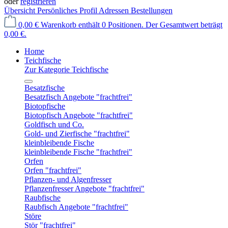
oder
registrieren
Übersicht
Persönliches Profil
Adressen
Bestellungen
0,00 €
Warenkorb enthält 0 Positionen. Der Gesamtwert beträgt
0,00 €.
Home
Teichfische
Zur Kategorie Teichfische
Besatzfische
Besatzfisch Angebote "frachtfrei"
Biotopfische
Biotopfisch Angebote "frachtfrei"
Goldfisch und Co.
Gold- und Zierfische "frachtfrei"
kleinbleibende Fische
kleinbleibende Fische "frachtfrei"
Orfen
Orfen "frachtfrei"
Pflanzen- und Algenfresser
Pflanzenfresser Angebote "frachtfrei"
Raubfische
Raubfisch Angebote "frachtfrei"
Störe
Stör "frachtfrei"