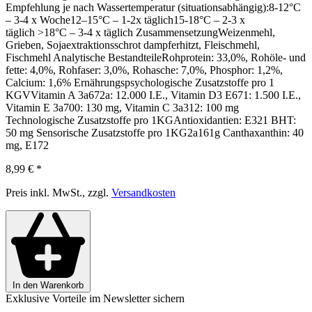
Empfehlung je nach Wassertemperatur (situationsabhängig):8-12°C
– 3-4 x Woche12–15°C – 1-2x täglich15-18°C – 2-3 x
täglich >18°C – 3-4 x täglich ZusammensetzungWeizenmehl,
Grieben, Sojaextraktionsschrot dampferhitzt, Fleischmehl,
Fischmehl Analytische BestandteileRohprotein: 33,0%, Rohöle- und
fette: 4,0%, Rohfaser: 3,0%, Rohasche: 7,0%, Phosphor: 1,2%,
Calcium: 1,6% Ernährungspsychologische Zusatzstoffe pro 1
KGVVitamin A 3a672a: 12.000 I.E., Vitamin D3 E671: 1.500 I.E.,
Vitamin E 3a700: 130 mg, Vitamin C 3a312: 100 mg
Technologische Zusatzstoffe pro 1KGAntioxidantien: E321 BHT:
50 mg Sensorische Zusatzstoffe pro 1KG2a161g Canthaxanthin: 40
mg, E172
8,99 €
*
Preis inkl. MwSt., zzgl.
Versandkosten
In den Warenkorb
Exklusive Vorteile im Newsletter sichern