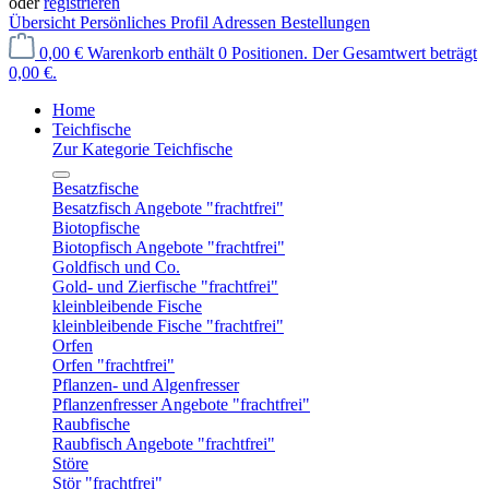
oder
registrieren
Übersicht
Persönliches Profil
Adressen
Bestellungen
0,00 €
Warenkorb enthält 0 Positionen. Der Gesamtwert beträgt
0,00 €.
Home
Teichfische
Zur Kategorie Teichfische
Besatzfische
Besatzfisch Angebote "frachtfrei"
Biotopfische
Biotopfisch Angebote "frachtfrei"
Goldfisch und Co.
Gold- und Zierfische "frachtfrei"
kleinbleibende Fische
kleinbleibende Fische "frachtfrei"
Orfen
Orfen "frachtfrei"
Pflanzen- und Algenfresser
Pflanzenfresser Angebote "frachtfrei"
Raubfische
Raubfisch Angebote "frachtfrei"
Störe
Stör "frachtfrei"