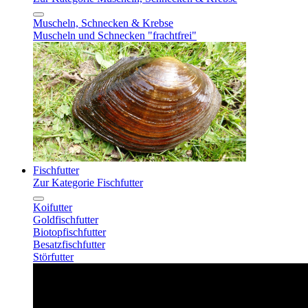
Muscheln, Schnecken & Krebse
Muscheln und Schnecken "frachtfrei"
Fischfutter
Zur Kategorie Fischfutter
Koifutter
Goldfischfutter
Biotopfischfutter
Besatzfischfutter
Störfutter