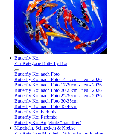
Butterfly Koi
Zur Kategorie Butterfly Koi
Butterfly Koi nach Foto
Butterfly Koi nach Foto 14-17cm - neu - 2026
Butterfly Koi nach Foto 17-20cm - neu - 2026
Butterfly Koi nach Foto 20-25cm - neu - 2026
Butterfly Koi nach Foto 25-30cm - neu - 2026
Butterfly Koi nach Foto 30-35cm
Butterfly Koi nach Foto 35-40cm
Butterfly Koi Farbmix
Butterfly Koi Farbmix
Butterfly Koi Angebote "frachtfrei"
Muscheln, Schnecken & Krebse
Zur Kategorie Muscheln, Schnecken & Krebse