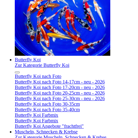
Butterfly Koi
Zur Kategorie Butterfly Koi
Butterfly Koi nach Foto
Butterfly Koi nach Foto 14-17cm - neu - 2026
Butterfly Koi nach Foto 17-20cm - neu - 2026
Butterfly Koi nach Foto 20-25cm - neu - 2026
Butterfly Koi nach Foto 25-30cm - neu - 2026
Butterfly Koi nach Foto 30-35cm
Butterfly Koi nach Foto 35-40cm
Butterfly Koi Farbmix
Butterfly Koi Farbmix
Butterfly Koi Angebote "frachtfrei"
Muscheln, Schnecken & Krebse
Zur Kategorie Muscheln, Schnecken & Krebse