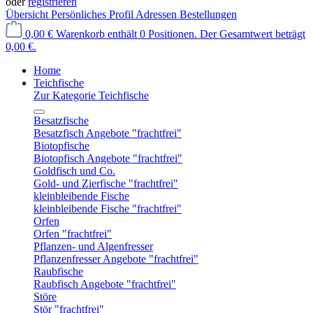
oder
registrieren
Übersicht
Persönliches Profil
Adressen
Bestellungen
0,00 €
Warenkorb enthält 0 Positionen. Der Gesamtwert beträgt
0,00 €.
Home
Teichfische
Zur Kategorie Teichfische
Besatzfische
Besatzfisch Angebote "frachtfrei"
Biotopfische
Biotopfisch Angebote "frachtfrei"
Goldfisch und Co.
Gold- und Zierfische "frachtfrei"
kleinbleibende Fische
kleinbleibende Fische "frachtfrei"
Orfen
Orfen "frachtfrei"
Pflanzen- und Algenfresser
Pflanzenfresser Angebote "frachtfrei"
Raubfische
Raubfisch Angebote "frachtfrei"
Störe
Stör "frachtfrei"