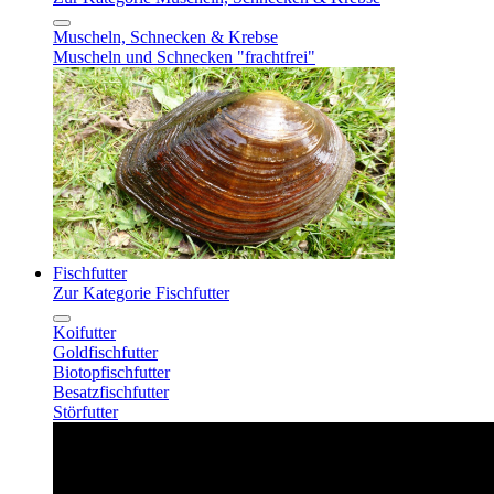
Muscheln, Schnecken & Krebse
Muscheln und Schnecken "frachtfrei"
Fischfutter
Zur Kategorie Fischfutter
Koifutter
Goldfischfutter
Biotopfischfutter
Besatzfischfutter
Störfutter