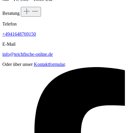
Beratung
Telefon
+4941648769150
E-Mail
info@teichfische-online.de
Oder über unser
Kontaktformular
.