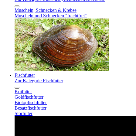
Muscheln, Schnecken & Krebse
Muscheln und Schnecken "frachtfrei"
Fischfutter
Zur Kategorie Fischfutter
Koifutter
Goldfischfutter
Biotopfischfutter
Besatzfischfutter
Störfutter