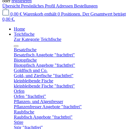
oder
registrieren
Übersicht
Persönliches Profil
Adressen
Bestellungen
0,00 €
Warenkorb enthält 0 Positionen. Der Gesamtwert beträgt
0,00 €.
Home
Teichfische
Zur Kategorie Teichfische
Besatzfische
Besatzfisch Angebote "frachtfrei"
Biotopfische
Biotopfisch Angebote "frachtfrei"
Goldfisch und Co.
Gold- und Zierfische "frachtfrei"
kleinbleibende Fische
kleinbleibende Fische "frachtfrei"
Orfen
Orfen "frachtfrei"
Pflanzen- und Algenfresser
Pflanzenfresser Angebote "frachtfrei"
Raubfische
Raubfisch Angebote "frachtfrei"
Störe
Stör "frachtfrei"