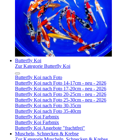
Butterfly Koi
Zur Kategorie Butterfly Koi
Butterfly Koi nach Foto
Butterfly Koi nach Foto 14-17cm - neu - 2026
Butterfly Koi nach Foto 17-20cm - neu - 2026
Butterfly Koi nach Foto 20-25cm - neu - 2026
Butterfly Koi nach Foto 25-30cm - neu - 2026
Butterfly Koi nach Foto 30-35cm
Butterfly Koi nach Foto 35-40cm
Butterfly Koi Farbmix
Butterfly Koi Farbmix
Butterfly Koi Angebote "frachtfrei"
Muscheln, Schnecken & Krebse
Zur Kategorie Muscheln, Schnecken & Krebse