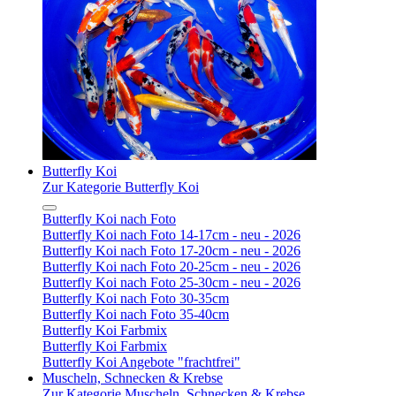
Butterfly Koi
Zur Kategorie Butterfly Koi
Butterfly Koi nach Foto
Butterfly Koi nach Foto 14-17cm - neu - 2026
Butterfly Koi nach Foto 17-20cm - neu - 2026
Butterfly Koi nach Foto 20-25cm - neu - 2026
Butterfly Koi nach Foto 25-30cm - neu - 2026
Butterfly Koi nach Foto 30-35cm
Butterfly Koi nach Foto 35-40cm
Butterfly Koi Farbmix
Butterfly Koi Farbmix
Butterfly Koi Angebote "frachtfrei"
Muscheln, Schnecken & Krebse
Zur Kategorie Muscheln, Schnecken & Krebse