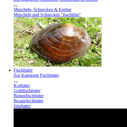
Muscheln, Schnecken & Krebse
Muscheln und Schnecken "frachtfrei"
Fischfutter
Zur Kategorie Fischfutter
Koifutter
Goldfischfutter
Biotopfischfutter
Besatzfischfutter
Störfutter