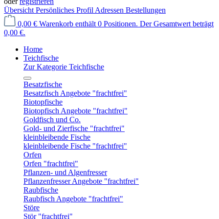
oder
registrieren
Übersicht
Persönliches Profil
Adressen
Bestellungen
0,00 €
Warenkorb enthält 0 Positionen. Der Gesamtwert beträgt
0,00 €.
Home
Teichfische
Zur Kategorie Teichfische
Besatzfische
Besatzfisch Angebote "frachtfrei"
Biotopfische
Biotopfisch Angebote "frachtfrei"
Goldfisch und Co.
Gold- und Zierfische "frachtfrei"
kleinbleibende Fische
kleinbleibende Fische "frachtfrei"
Orfen
Orfen "frachtfrei"
Pflanzen- und Algenfresser
Pflanzenfresser Angebote "frachtfrei"
Raubfische
Raubfisch Angebote "frachtfrei"
Störe
Stör "frachtfrei"